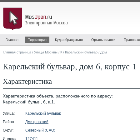
Главная
Территория
Куда обращаться
Органы власти
Правовые
Главная страница
/
Улицы Москвы
/
К
/
Карельский бульвар
/ Дом
Карельский бульвар, дом 6, корпус 1
Характеристика
Характеристика объекта, расположенного по адресу:
Карельский бульв., 6, к.1.
Улица:
Карельский бульвар
Район:
Дмитровский
Округ:
Северный (САО)
Индекс:
127411