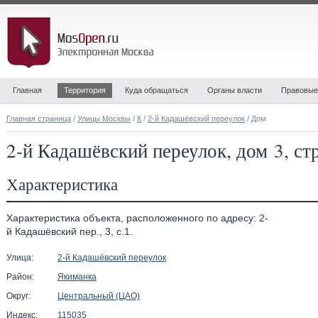
Главная
Территория
Куда обращаться
Органы власти
Правовые
Главная страница
/
Улицы Москвы
/
К
/
2-й Кадашёвский переулок
/ Дом
2-й Кадашёвский переулок, дом 3, ст
Характеристика
Характеристика объекта, расположенного по адресу: 2-
й Кадашёвский пер., 3, с.1.
Улица:
2-й Кадашёвский переулок
Район:
Якиманка
Округ:
Центральный (ЦАО)
Индекс:
115035