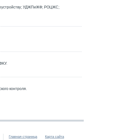
реустройству; УДЖПиЖФ; РОЦЖС;
ФКУ.
кого контроля.
Главная страница
Карта сайта