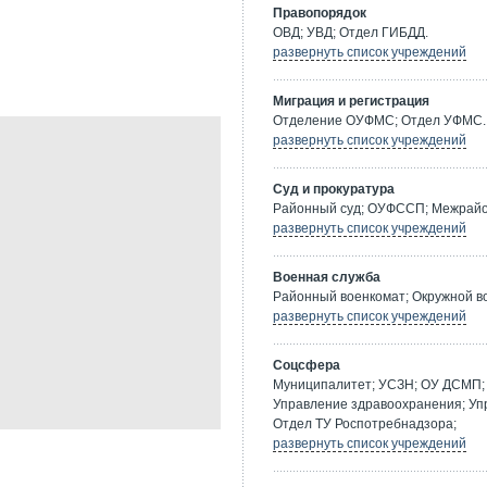
Правопорядок
ОВД; УВД; Отдел ГИБДД.
развернуть список учреждений
Миграция и регистрация
Отделение ОУФМС; Отдел УФМС.
развернуть список учреждений
Суд и прокуратура
Районный суд; ОУФССП; Межрайон
развернуть список учреждений
Военная служба
Районный военкомат; Окружной в
развернуть список учреждений
Соцсфера
Муниципалитет; УСЗН; ОУ ДСМП; 
Управление здравоохранения; Уп
Отдел ТУ Роспотребнадзора;
развернуть список учреждений