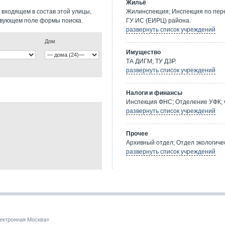
Жильё
 входящем в состав этой улицы,
Жилинспекция; Инспекция по пе
твующем поле формы поиска.
ГУ ИС (ЕИРЦ) района.
развернуть список учреждений
Дом
Имущество
ТА ДИГМ; ТУ ДЗР.
развернуть список учреждений
Налоги и финансы
Инспекция ФНС; Отделение УФК; 
развернуть список учреждений
Прочее
Архивный отдел; Отдел экологичес
развернуть список учреждений
ектронная Москва»