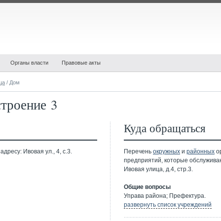
Органы власти
Правовые акты
ца
/ Дом
строение 3
Куда обращаться
ресу: Ивовая ул., 4, с.3.
Перечень
окружных
и
районных
ор
предприятий, которые обслужива
Ивовая улица, д.4, стр.3.
Общие вопросы
Управа района; Префектура.
развернуть список учреждений