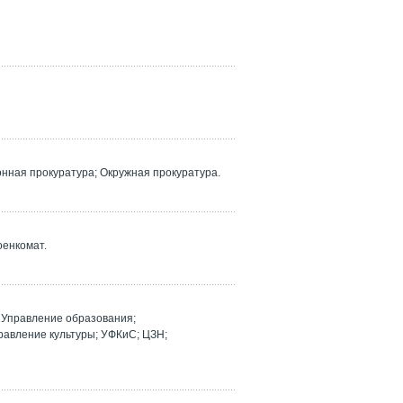
ная прокуратура; Окружная прокуратура.
оенкомат.
Управление образования;
равление культуры; УФКиС; ЦЗН;