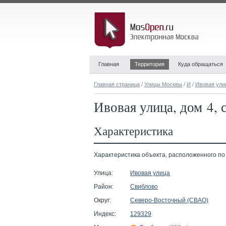
Главная
Территория
Куда обращаться
Главная страница
/
Улицы Москвы
/
И
/
Ивовая ули
Ивовая улица, дом 4, 
Характеристика
Характеристика объекта, расположенного по ад
Улица:
Ивовая улица
Район:
Свиблово
Округ:
Северо-Восточный (СВАО)
Индекс:
129329