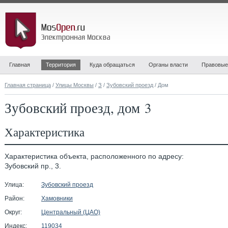
Главная
Территория
Куда обращаться
Органы власти
Правовые
Главная страница
/
Улицы Москвы
/
З
/
Зубовский проезд
/ Дом
Зубовский проезд, дом 3
Характеристика
Характеристика объекта, расположенного по адресу:
Зубовский пр., 3.
Улица:
Зубовский проезд
Район:
Хамовники
Округ:
Центральный (ЦАО)
Индекс:
119034