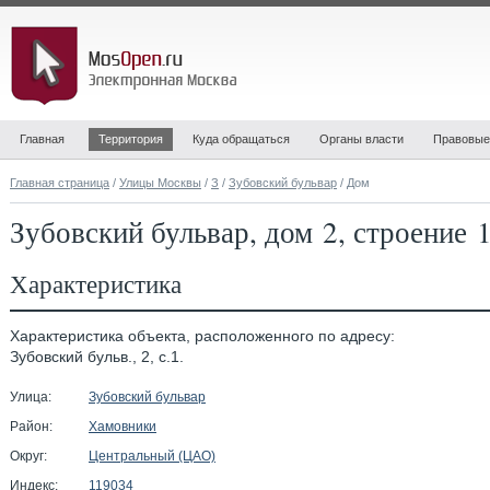
Главная
Территория
Куда обращаться
Органы власти
Правовые
Главная страница
/
Улицы Москвы
/
З
/
Зубовский бульвар
/ Дом
Зубовский бульвар, дом 2, строение 
Характеристика
Характеристика объекта, расположенного по адресу:
Зубовский бульв., 2, с.1.
Улица:
Зубовский бульвар
Район:
Хамовники
Округ:
Центральный (ЦАО)
Индекс:
119034