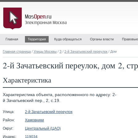
Главная
Территория
Куда обращаться
Органы власти
Правовые
Главная страница
/
Улицы Москвы
/
З
/
2-й Зачатьевский переулок
/ Дом
2-й Зачатьевский переулок, дом 2, ст
Характеристика
Характеристика объекта, расположенного по адресу: 2-
й Зачатьевский пер., 2, с.19.
Улица:
2-й Зачатьевский переулок
Район:
Хамовники
Округ:
Центральный (ЦАО)
Индекс:
119034