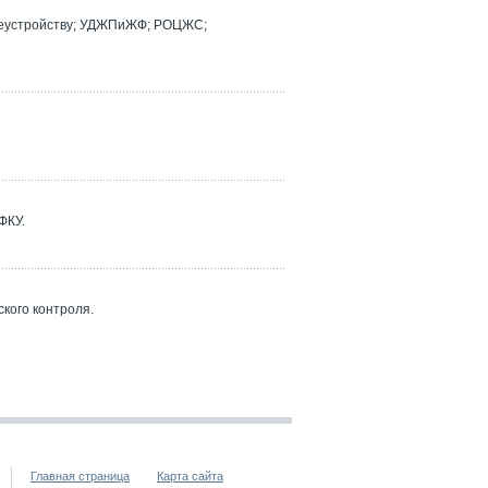
реустройству; УДЖПиЖФ; РОЦЖС;
ФКУ.
кого контроля.
Главная страница
Карта сайта