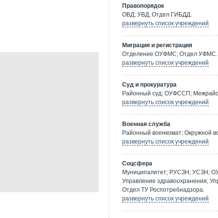
Правопорядок
ОВД; УВД; Отдел ГИБДД.
развернуть список учреждений
Миграция и регистрация
Отделение ОУФМС; Отдел УФМС.
развернуть список учреждений
Суд и прокуратура
Районный суд; ОУФССП; Межрайон
развернуть список учреждений
Военная служба
Районный военкомат; Окружной в
развернуть список учреждений
Соцсфера
Муниципалитет; РУСЗН; УСЗН; О
Управление здравоохранения; Уп
Отдел ТУ Роспотребнадзора.
развернуть список учреждений