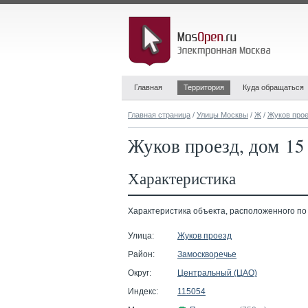
Главная
Территория
Куда обращаться
Главная страница
/
Улицы Москвы
/
Ж
/
Жуков про
Жуков проезд, дом 15
Характеристика
Характеристика объекта, расположенного по а
Улица:
Жуков проезд
Район:
Замоскворечье
Округ:
Центральный (ЦАО)
Индекс:
115054