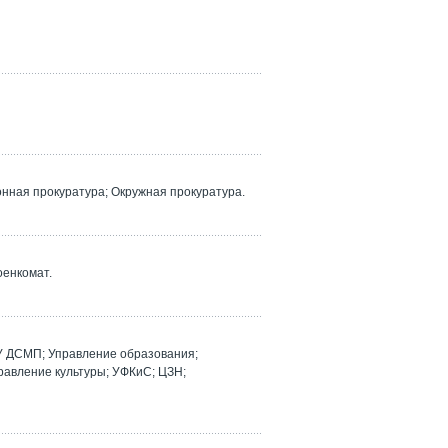
ная прокуратура; Окружная прокуратура.
оенкомат.
У ДСМП; Управление образования;
равление культуры; УФКиС; ЦЗН;