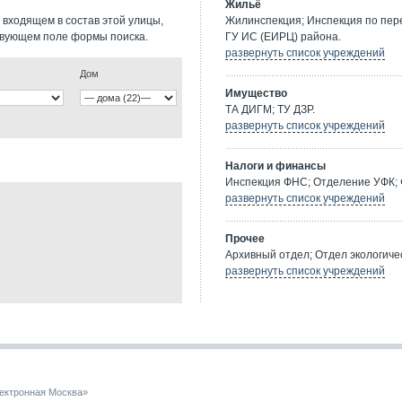
Жильё
 входящем в состав этой улицы,
Жилинспекция; Инспекция по пе
твующем поле формы поиска.
ГУ ИС (ЕИРЦ) района.
развернуть список учреждений
Дом
Имущество
ТА ДИГМ; ТУ ДЗР.
развернуть список учреждений
Налоги и финансы
Инспекция ФНС; Отделение УФК; 
развернуть список учреждений
Прочее
Архивный отдел; Отдел экологичес
развернуть список учреждений
ектронная Москва»