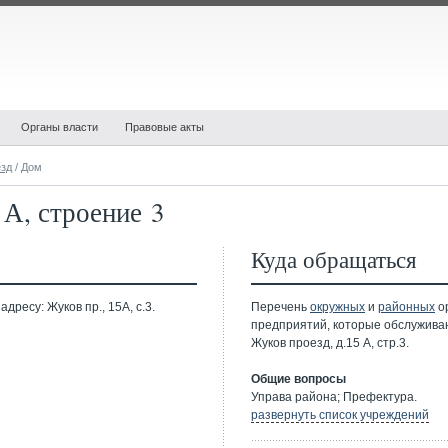
Органы власти
Правовые акты
езд
/ Дом
 А, строение 3
Куда обращаться
дресу: Жуков пр., 15А, с.3.
Перечень
окружных
и
районных
ор
предприятий, которые обслужива
Жуков проезд, д.15 А, стр.3.
Общие вопросы
Управа района; Префектура.
развернуть список учреждений