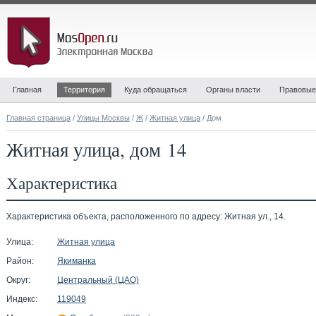
Главная
Территория
Куда обращаться
Органы власти
Правовые
Главная страница
/
Улицы Москвы
/
Ж
/
Житная улица
/ Дом
Житная улица, дом 14
Характеристика
Характеристика объекта, расположенного по адресу: Житная ул., 14.
Улица:
Житная улица
Район:
Якиманка
Округ:
Центральный (ЦАО)
Индекс:
119049