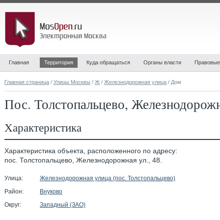
Главная
Территория
Куда обращаться
Органы власти
Правовые
Главная страница
/
Улицы Москвы
/
Ж
/
Железнодорожная улица
/ Дом
Пос. Толстопальцево, Железнодорожн
Характеристика
Характеристика объекта, расположенного по адресу:
пос. Толстопальцево, Железнодорожная ул., 48.
Улица:
Железнодорожная улица (пос. Толстопальцево)
Район:
Внуково
Округ:
Западный (ЗАО)