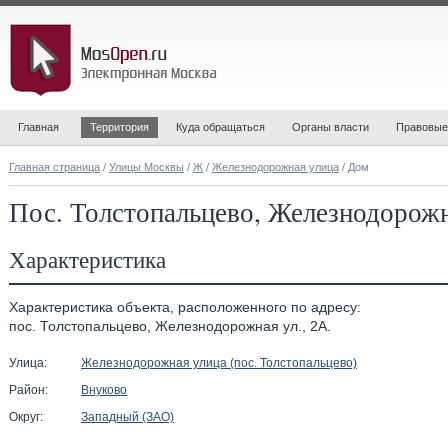
Главная
Территория
Куда обращаться
Органы власти
Правовые
Главная страница
/
Улицы Москвы
/
Ж
/
Железнодорожная улица
/ Дом
Пос. Толстопальцево, Железнодорожн
Характеристика
Характеристика объекта, расположенного по адресу:
пос. Толстопальцево, Железнодорожная ул., 2А.
Улица:
Железнодорожная улица (пос. Толстопальцево)
Район:
Внуково
Округ:
Западный (ЗАО)