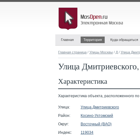
Главная
Территория
Куда обращаться
Главная страница
/
Улицы Москвы
/
Д
/
Улица Дмит
Улица Дмитриевского, 
Характеристика
Характеристика объекта, расположенного по ад
Улица:
Улица Дмитриевского
Район:
Косино-Ухтомский
Округ:
Восточный (ВАО)
Индекс:
119034