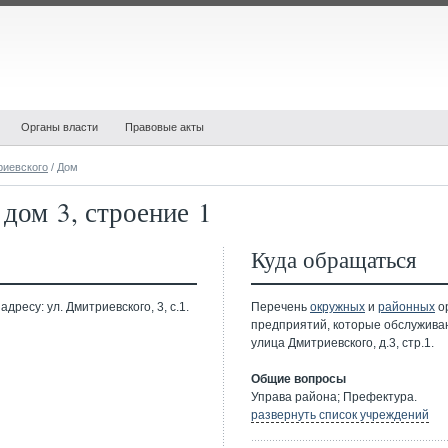
Органы власти
Правовые акты
риевского
/ Дом
дом 3, строение 1
Куда обращаться
ресу: ул. Дмитриевского, 3, с.1.
Перечень
окружных
и
районных
ор
предприятий, которые обслужива
улица Дмитриевского, д.3, стр.1.
Общие вопросы
Управа района; Префектура.
развернуть список учреждений