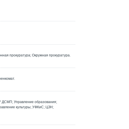
ная прокуратура; Окружная прокуратура.
оенкомат.
У ДСМП; Управление образования;
равление культуры; УФКиС; ЦЗН;