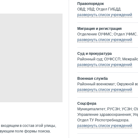
Правопорядок
ОВД; УВД; Отдел ГИБДД.
развернуть список учреждений
Миграция и регистрация
Отделение ОУФМС; Отдел УФМС.
развернуть список учреждений
Суд и прокуратура
Районный суд; ОУФССП; Межрайон
развернуть список учреждений
Военная служба
Районный военкомат; Окружной в
развернуть список учреждений
Соцсфера
Муниципалитет; РУСЗН; УСЗН; О
Управление здравоохранения; Уп
Отдел ТУ Роспотребнадзора.
 входящем в состав этой улицы,
развернуть список учреждений
твующем поле формы поиска.