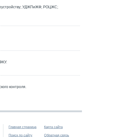
реустройству; УДЖПиЖФ; РОЦЖС;
ФКУ.
кого контроля.
Главная страница
Карта сайта
Поиск по сайту
Обратная связь