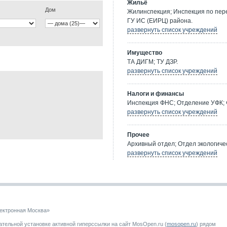
Жильё
Дом
Жилинспекция; Инспекция по пе
ГУ ИС (ЕИРЦ) района.
развернуть список учреждений
Имущество
ТА ДИГМ; ТУ ДЗР.
развернуть список учреждений
Налоги и финансы
Инспекция ФНС; Отделение УФК; 
развернуть список учреждений
Прочее
Архивный отдел; Отдел экологичес
развернуть список учреждений
ектронная Москва»
тельной установке активной гиперссылки на сайт MosOpen.ru (
mosopen.ru
) рядом