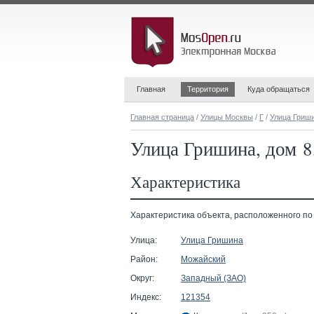
Главная
Территория
Куда обращаться
Главная страница
/
Улицы Москвы
/
Г
/
Улица Гриш
Улица Гришина, дом 8
Характеристика
Характеристика объекта, расположенного по ад
Улица:
Улица Гришина
Район:
Можайский
Округ:
Западный (ЗАО)
Индекс:
121354