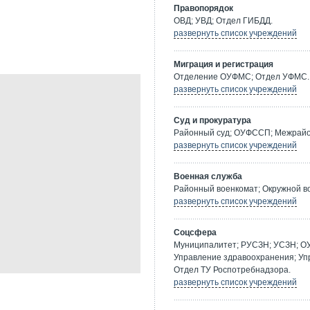
Правопорядок
ОВД; УВД; Отдел ГИБДД.
развернуть список учреждений
Миграция и регистрация
Отделение ОУФМС; Отдел УФМС.
развернуть список учреждений
Суд и прокуратура
Районный суд; ОУФССП; Межрайон
развернуть список учреждений
Военная служба
Районный военкомат; Окружной в
развернуть список учреждений
Соцсфера
Муниципалитет; РУСЗН; УСЗН; О
Управление здравоохранения; Уп
Отдел ТУ Роспотребнадзора.
развернуть список учреждений