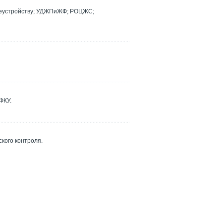
реустройству; УДЖПиЖФ; РОЦЖС;
ФКУ.
кого контроля.