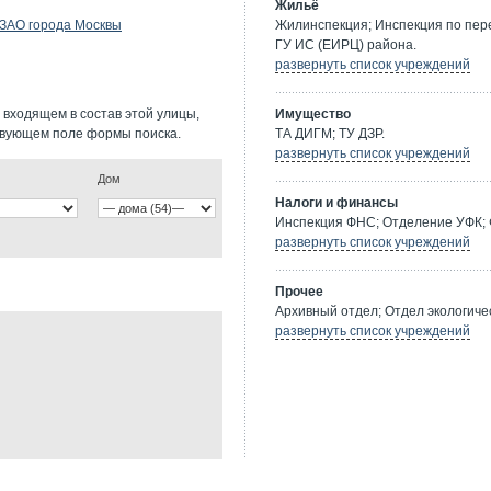
Жильё
 ЗАО города Москвы
Жилинспекция; Инспекция по пе
ГУ ИС (ЕИРЦ) района.
развернуть список учреждений
 входящем в состав этой улицы,
Имущество
твующем поле формы поиска.
ТА ДИГМ; ТУ ДЗР.
развернуть список учреждений
Дом
Налоги и финансы
Инспекция ФНС; Отделение УФК; 
развернуть список учреждений
Прочее
Архивный отдел; Отдел экологичес
развернуть список учреждений