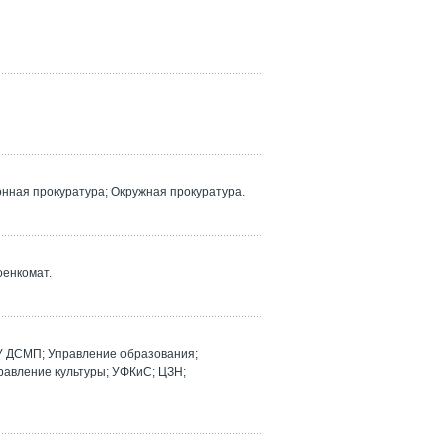
ная прокуратура; Окружная прокуратура.
оенкомат.
У ДСМП; Управление образования;
равление культуры; УФКиС; ЦЗН;