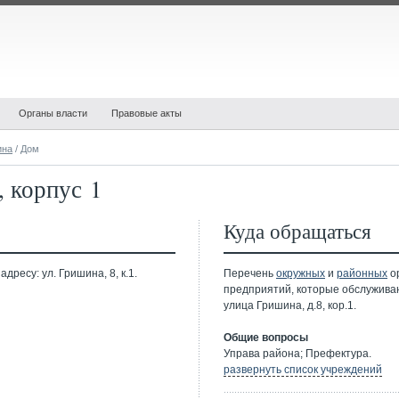
Органы власти
Правовые акты
ина
/ Дом
, корпус 1
Куда обращаться
ресу: ул. Гришина, 8, к.1.
Перечень
окружных
и
районных
ор
предприятий, которые обслужива
улица Гришина, д.8, кор.1.
Общие вопросы
Управа района; Префектура.
развернуть список учреждений