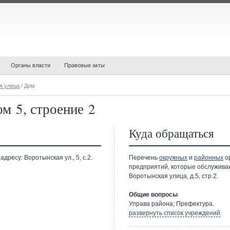
Органы власти
Правовые акты
я улица
/ Дом
м 5, строение 2
Куда обращаться
дресу: Воротынская ул., 5, с.2.
Перечень
окружных
и
районных
ор
предприятий, которые обслужива
Воротынская улица, д.5, стр.2.
Общие вопросы
Управа района; Префектура.
развернуть список учреждений