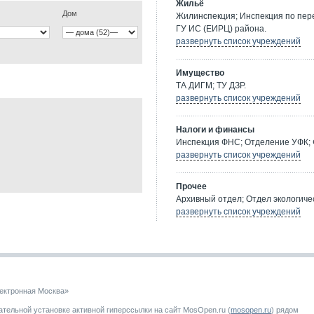
Жильё
Дом
Жилинспекция; Инспекция по пе
ГУ ИС (ЕИРЦ) района.
развернуть список учреждений
Имущество
ТА ДИГМ; ТУ ДЗР.
развернуть список учреждений
Налоги и финансы
Инспекция ФНС; Отделение УФК; 
развернуть список учреждений
Прочее
Архивный отдел; Отдел экологичес
развернуть список учреждений
ектронная Москва»
тельной установке активной гиперссылки на сайт MosOpen.ru (
mosopen.ru
) рядом