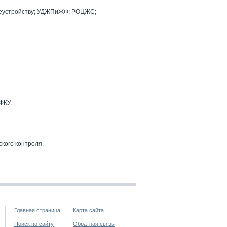
реустройству; УДЖПиЖФ; РОЦЖС;
ФКУ.
кого контроля.
Главная страница
Карта сайта
Поиск по сайту
Обратная связь