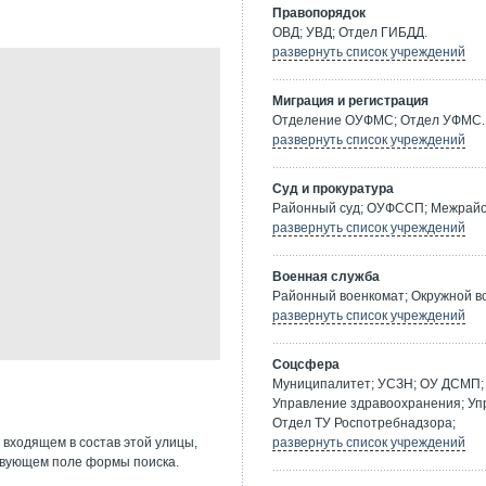
Правопорядок
ОВД; УВД; Отдел ГИБДД.
развернуть список учреждений
Миграция и регистрация
Отделение ОУФМС; Отдел УФМС.
развернуть список учреждений
Суд и прокуратура
Районный суд; ОУФССП; Межрайон
развернуть список учреждений
Военная служба
Районный военкомат; Окружной в
развернуть список учреждений
Соцсфера
Муниципалитет; УСЗН; ОУ ДСМП; 
Управление здравоохранения; Уп
Отдел ТУ Роспотребнадзора;
 входящем в состав этой улицы,
развернуть список учреждений
твующем поле формы поиска.