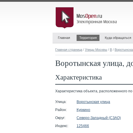
Главная
Территория
Куда обращаться
Главная страница
/
Улицы Москвы
/
В
/
Воротынска
Воротынская улица, до
Характеристика
Характеристика объекта, расположенного по а
Улица:
Воротынская улица
Район:
Куркино
Округ:
Северо-Западный (СЗАО)
Индекс:
125466