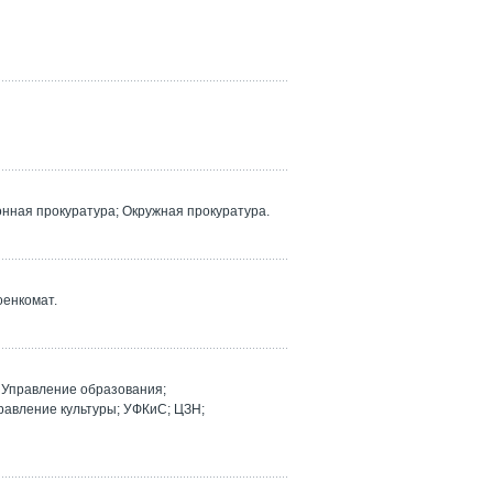
ная прокуратура; Окружная прокуратура.
оенкомат.
Управление образования;
равление культуры; УФКиС; ЦЗН;