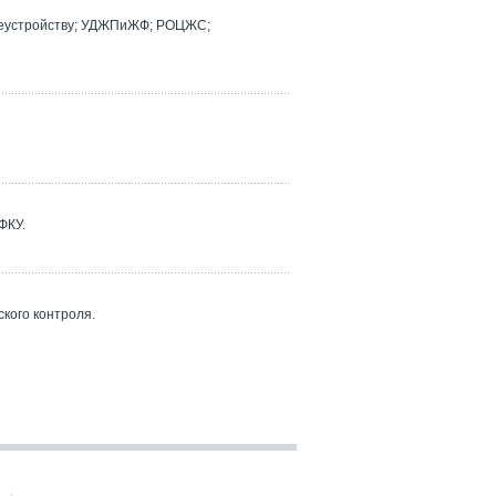
реустройству; УДЖПиЖФ; РОЦЖС;
ФКУ.
кого контроля.