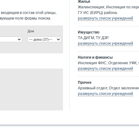
Жильё
Жилинспекция; Инспекция по пе
 входящем в состав этой улицы,
ГУ ИС (ЕИРЦ) района.
твующем поле формы поиска.
развернуть список учреждений
Дом
Имущество
ТА ДИГМ; ТУ ДЗР.
развернуть список учреждений
Налоги и финансы
Инспекция ФНС; Отделение УФК; 
развернуть список учреждений
Прочее
Архивный отдел; Отдел экологичес
развернуть список учреждений