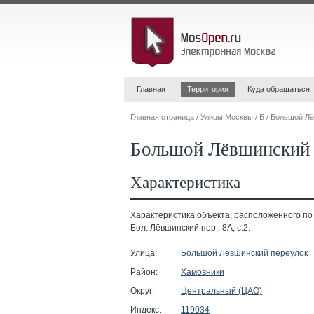
Главная
Территория
Куда обращаться
Главная страница
/
Улицы Москвы
/
Б
/
Большой Лё
Большой Лёвшинский п
Характеристика
Характеристика объекта, расположенного по
Бол. Лёвшинский пер., 8А, с.2.
Улица:
Большой Лёвшинский переулок
Район:
Хамовники
Округ:
Центральный (ЦАО)
Индекс:
119034