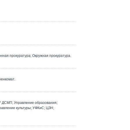
ная прокуратура; Окружная прокуратура.
оенкомат.
У ДСМП; Управление образования;
равление культуры; УФКиС; ЦЗН;