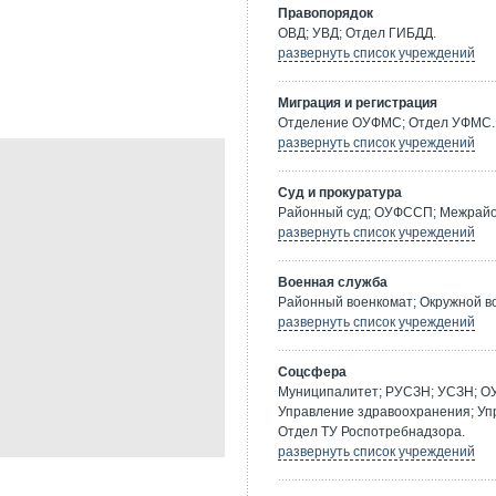
Правопорядок
ОВД; УВД; Отдел ГИБДД.
развернуть список учреждений
Миграция и регистрация
Отделение ОУФМС; Отдел УФМС.
развернуть список учреждений
Суд и прокуратура
Районный суд; ОУФССП; Межрайон
развернуть список учреждений
Военная служба
Районный военкомат; Окружной в
развернуть список учреждений
Соцсфера
Муниципалитет; РУСЗН; УСЗН; О
Управление здравоохранения; Уп
Отдел ТУ Роспотребнадзора.
развернуть список учреждений