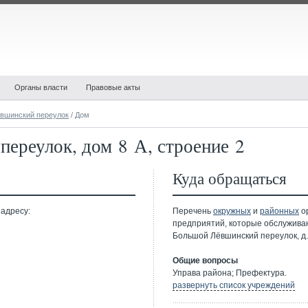
Органы власти
Правовые акты
вшинский переулок
/ Дом
ереулок, дом 8 А, строение 2
Куда обращаться
 адресу:
Перечень
окружных
и
районных
ор
предприятий, которые обслужива
Большой Лёвшинский переулок, д.8
Общие вопросы
Управа района; Префектура.
развернуть список учреждений