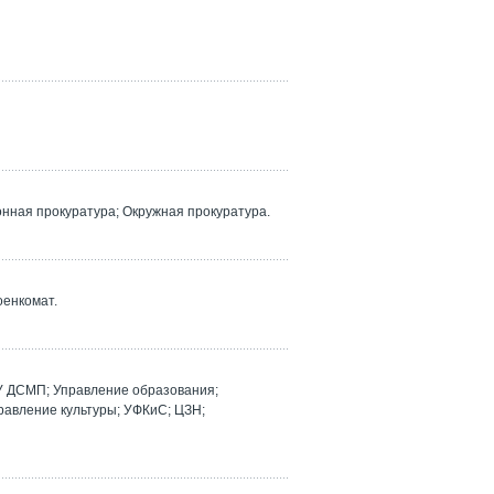
ная прокуратура; Окружная прокуратура.
оенкомат.
У ДСМП; Управление образования;
равление культуры; УФКиС; ЦЗН;