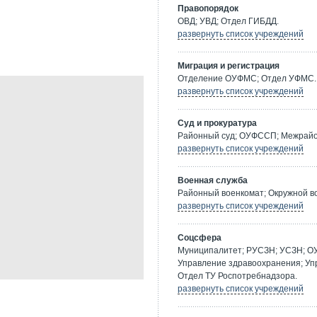
Правопорядок
ОВД; УВД; Отдел ГИБДД.
развернуть список учреждений
Миграция и регистрация
Отделение ОУФМС; Отдел УФМС.
развернуть список учреждений
Суд и прокуратура
Районный суд; ОУФССП; Межрайон
развернуть список учреждений
Военная служба
Районный военкомат; Окружной в
развернуть список учреждений
Соцсфера
Муниципалитет; РУСЗН; УСЗН; О
Управление здравоохранения; Уп
Отдел ТУ Роспотребнадзора.
развернуть список учреждений