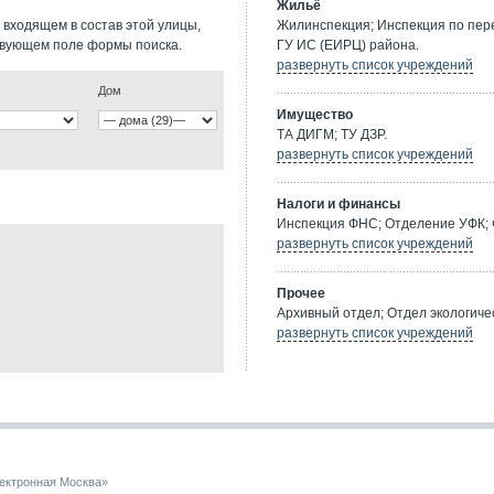
Жильё
 входящем в состав этой улицы,
Жилинспекция; Инспекция по пе
твующем поле формы поиска.
ГУ ИС (ЕИРЦ) района.
развернуть список учреждений
Дом
Имущество
ТА ДИГМ; ТУ ДЗР.
развернуть список учреждений
Налоги и финансы
Инспекция ФНС; Отделение УФК; 
развернуть список учреждений
Прочее
Архивный отдел; Отдел экологичес
развернуть список учреждений
ектронная Москва»