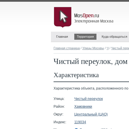
Главная
Территория
Куда обращаться
Главная страница
/
Улицы Москвы
/
Ч
/
Чистый пер
Чистый переулок, дом 
Характеристика
Характеристика объекта, расположенного по а
Улица:
Чистый переулок
Район:
Хамовники
Округ:
Центральный (ЦАО)
Индекс:
119034