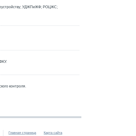
реустройству; УДЖПиЖФ; РОЦЖС;
ФКУ.
кого контроля.
Главная страница
Карта сайта