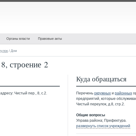
Органы власти
Правовые акты
еулок
/ Дом
8, строение 2
Куда обращаться
дресу: Чистый пер., 8, с.2.
Перечень
окружных
и
районных
ор
предприятий, которые обслужива
Чистый переулок, д.8, стр.2.
Общие вопросы
Управа района; Префектура.
развернуть список учреждений