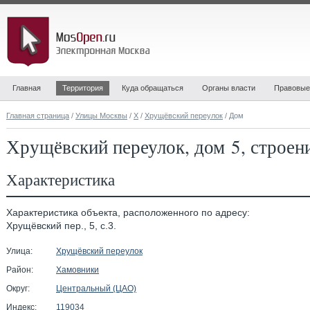
Главная
Территория
Куда обращаться
Органы власти
Правовые
Главная страница
/
Улицы Москвы
/
Х
/
Хрущёвский переулок
/ Дом
Хрущёвский переулок, дом 5, строен
Характеристика
Характеристика объекта, расположенного по адресу:
Хрущёвский пер., 5, с.3.
Улица:
Хрущёвский переулок
Район:
Хамовники
Округ:
Центральный (ЦАО)
Индекс:
119034