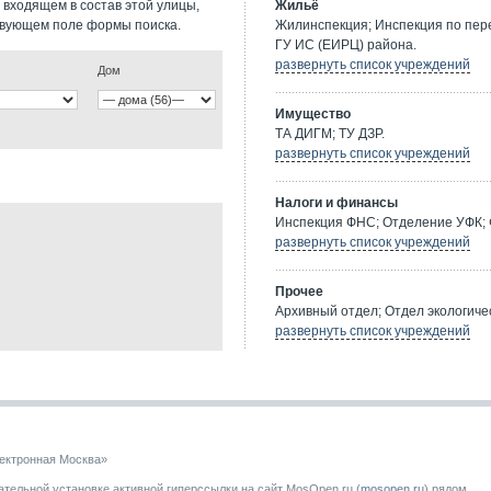
 входящем в состав этой улицы,
Жильё
твующем поле формы поиска.
Жилинспекция; Инспекция по пе
ГУ ИС (ЕИРЦ) района.
развернуть список учреждений
Дом
Имущество
ТА ДИГМ; ТУ ДЗР.
развернуть список учреждений
Налоги и финансы
Инспекция ФНС; Отделение УФК; 
развернуть список учреждений
Прочее
Архивный отдел; Отдел экологичес
развернуть список учреждений
ектронная Москва»
тельной установке активной гиперссылки на сайт MosOpen.ru (
mosopen.ru
) рядом