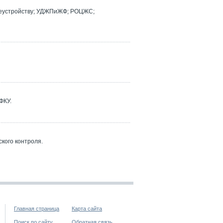
реустройству; УДЖПиЖФ; РОЦЖС;
ФКУ.
кого контроля.
Главная страница
Карта сайта
Поиск по сайту
Обратная связь