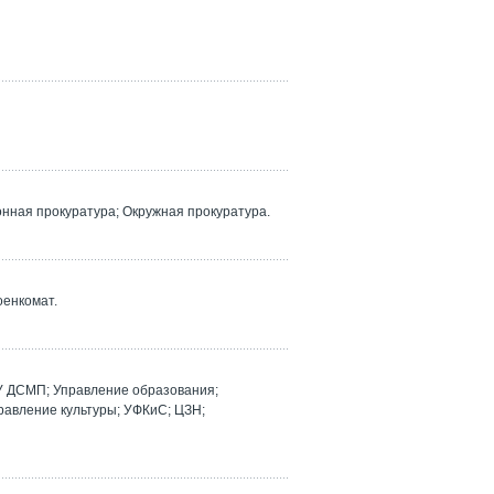
ная прокуратура; Окружная прокуратура.
оенкомат.
У ДСМП; Управление образования;
равление культуры; УФКиС; ЦЗН;