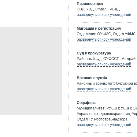
Правопорядок
ОВД; УВД; Отдел ГИБДД.
развернуть список учреждений
Миграция и регистрация
Отделение ОУФМС; Отдел УФМС.
развернуть список учреждений
Суд и прокуратура
Районный суд; ОУФССП; Межрайон
развернуть список учреждений
Военная служба
Районный военкомат; Окружной в
развернуть список учреждений
Соцсфера
Муниципалитет; РУСЗН; УСЗН; О
Управление здравоохранения; Уп
Отдел ТУ Роспотребнадзора.
развернуть список учреждений