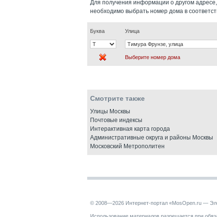
Для получения информации о другом адресе,
необходимо выбрать номер дома в соответс
Буква
Улица
Выберите номер дома
Смотрите также
Улицы Москвы
Почтовые индексы
Интерактивная карта города
Административные округа и районы Москвы
Московский Метрополитен
© 2008—2026 Интернет-портал «MosOpen.ru — Эл
Использование материалов разрешается при обяза