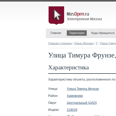
Главная
Территория
Куда обращаться
Главная страница
/
Улицы Москвы
/
Т
/
Улица Тиму
Улица Тимура Фрунзе,
Характеристика
Характеристика объекта, расположенного по а
Улица:
Улица Тимура Фрунзе
Район:
Хамовники
Округ:
Центральный (ЦАО)
Индекс:
119034