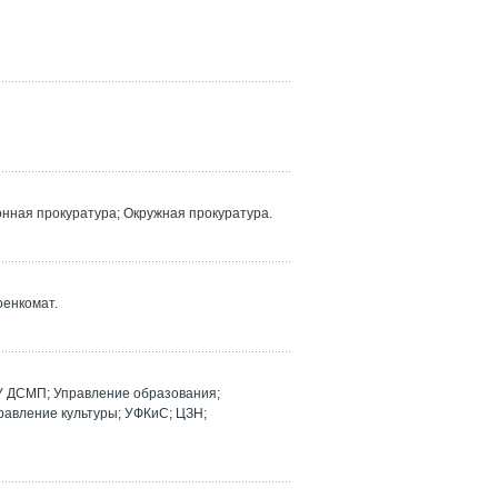
ная прокуратура; Окружная прокуратура.
оенкомат.
У ДСМП; Управление образования;
равление культуры; УФКиС; ЦЗН;