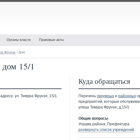
Органы власти
Правовые акты
ра Фрунзе
/ Дом
 дом 15/1
Куда обращаться
дресу: ул. Тимура Фрунзе, 15/1.
Перечень
окружных
и
районных
ор
предприятий, которые обслужива
улица Тимура Фрунзе, д.15/1.
Общие вопросы
Управа района; Префектура.
развернуть список учреждений