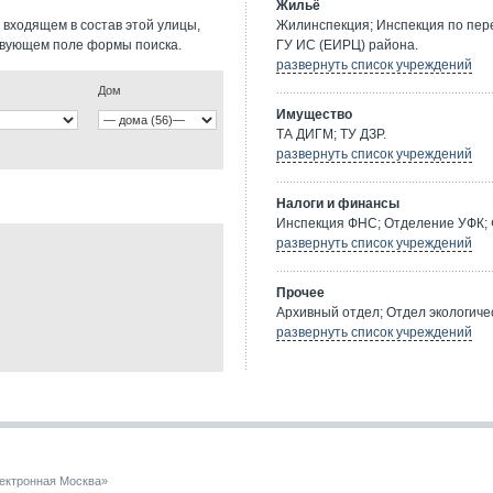
Жильё
 входящем в состав этой улицы,
Жилинспекция; Инспекция по пе
твующем поле формы поиска.
ГУ ИС (ЕИРЦ) района.
развернуть список учреждений
Дом
Имущество
ТА ДИГМ; ТУ ДЗР.
развернуть список учреждений
Налоги и финансы
Инспекция ФНС; Отделение УФК; 
развернуть список учреждений
Прочее
Архивный отдел; Отдел экологичес
развернуть список учреждений
ектронная Москва»