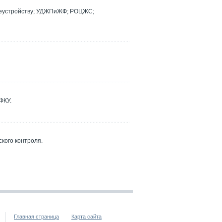
реустройству; УДЖПиЖФ; РОЦЖС;
ФКУ.
кого контроля.
Главная страница
Карта сайта