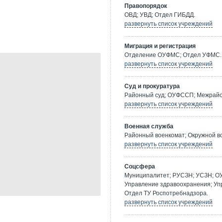
Правопорядок
ОВД; УВД; Отдел ГИБДД.
развернуть список учреждений
Миграция и регистрация
Отделение ОУФМС; Отдел УФМС.
развернуть список учреждений
Суд и прокуратура
Районный суд; ОУФССП; Межрайон
развернуть список учреждений
Военная служба
Районный военкомат; Окружной в
развернуть список учреждений
Соцсфера
Муниципалитет; РУСЗН; УСЗН; О
Управление здравоохранения; Уп
Отдел ТУ Роспотребнадзора.
развернуть список учреждений