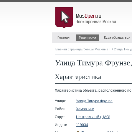
Главная
Территория
Куда обращаться
Главная страница
/
Улицы Москвы
/
Т
/
Улица Тиму
Улица Тимура Фрунзе,
Характеристика
Характеристика объекта, расположенного по а
Улица:
Улица Тимура Фрунзе
Район:
Хамовники
Округ:
Центральный (ЦАО)
Индекс:
119034