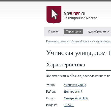
Главная
Территория
Куда обращаться
Главная страница
/
Улицы Москвы
/
У
/
Учинская у
Учинская улица, дом 1
Характеристика
Характеристика объекта, расположенного по ад
Улица:
Учинская улица
Район:
Дмитровский
Округ:
Северный (САО)
Индекс:
127411