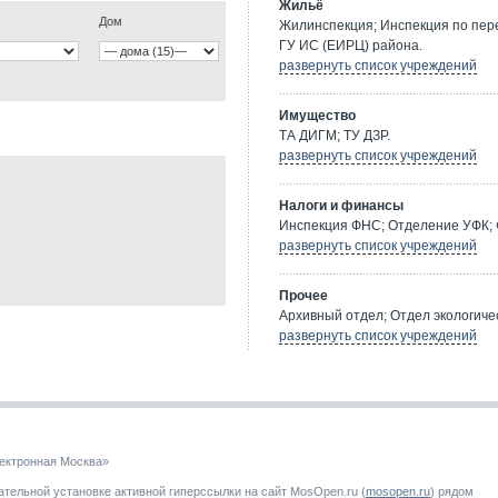
Жильё
Дом
Жилинспекция; Инспекция по пе
ГУ ИС (ЕИРЦ) района.
развернуть список учреждений
Имущество
ТА ДИГМ; ТУ ДЗР.
развернуть список учреждений
Налоги и финансы
Инспекция ФНС; Отделение УФК; 
развернуть список учреждений
Прочее
Архивный отдел; Отдел экологичес
развернуть список учреждений
ектронная Москва»
тельной установке активной гиперссылки на сайт MosOpen.ru (
mosopen.ru
) рядом