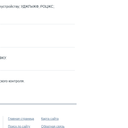
реустройству; УДЖПиЖФ; РОЦЖС;
ФКУ.
кого контроля.
Главная страница
Карта сайта
Поиск по сайту
Обратная связь