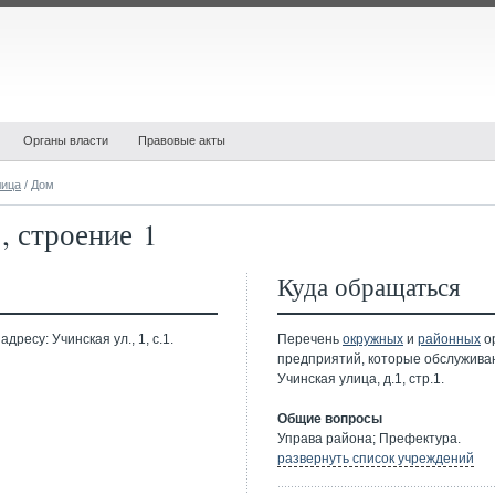
Органы власти
Правовые акты
лица
/ Дом
, строение 1
Куда обращаться
ресу: Учинская ул., 1, с.1.
Перечень
окружных
и
районных
ор
предприятий, которые обслужива
Учинская улица, д.1, стр.1.
Общие вопросы
Управа района; Префектура.
развернуть список учреждений