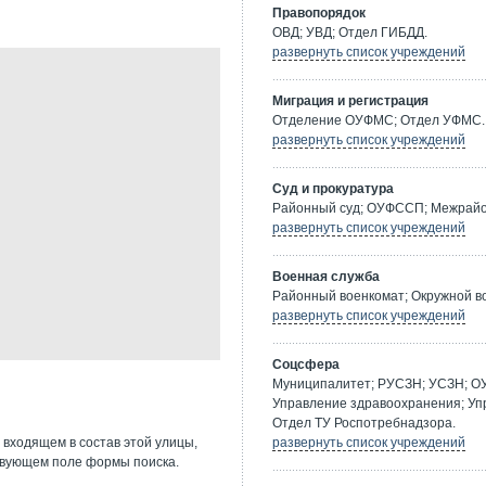
Правопорядок
ОВД; УВД; Отдел ГИБДД.
развернуть список учреждений
Миграция и регистрация
Отделение ОУФМС; Отдел УФМС.
развернуть список учреждений
Суд и прокуратура
Районный суд; ОУФССП; Межрайон
развернуть список учреждений
Военная служба
Районный военкомат; Окружной в
развернуть список учреждений
Соцсфера
Муниципалитет; РУСЗН; УСЗН; О
Управление здравоохранения; Уп
Отдел ТУ Роспотребнадзора.
 входящем в состав этой улицы,
развернуть список учреждений
твующем поле формы поиска.