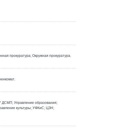
ная прокуратура; Окружная прокуратура.
оенкомат.
У ДСМП; Управление образования;
равление культуры; УФКиС; ЦЗН;