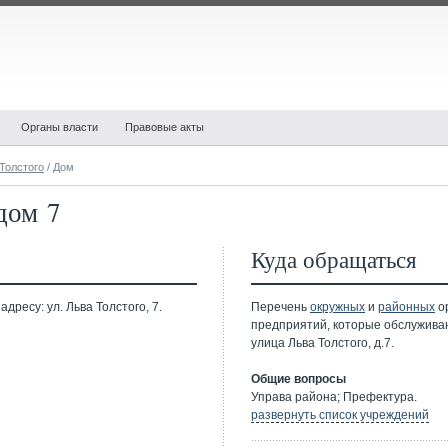
Органы власти
Правовые акты
Толстого
/ Дом
дом 7
Куда обращаться
дресу: ул. Льва Толстого, 7.
Перечень
окружных
и
районных
ор
предприятий, которые обслужива
улица Льва Толстого, д.7.
Общие вопросы
Управа района; Префектура.
развернуть список учреждений