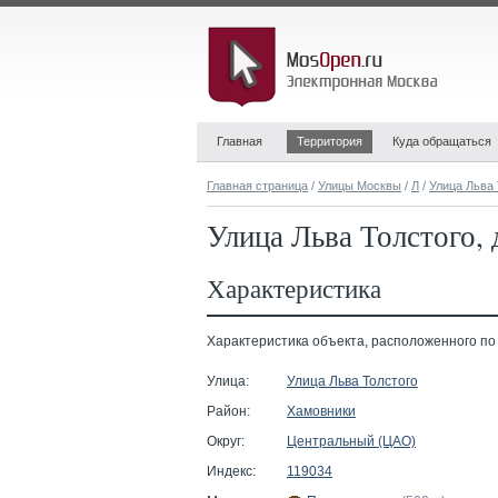
Главная
Территория
Куда обращаться
Главная страница
/
Улицы Москвы
/
Л
/
Улица Льва 
Улица Льва Толстого, 
Характеристика
Характеристика объекта, расположенного по а
Улица:
Улица Льва Толстого
Район:
Хамовники
Округ:
Центральный (ЦАО)
Индекс:
119034