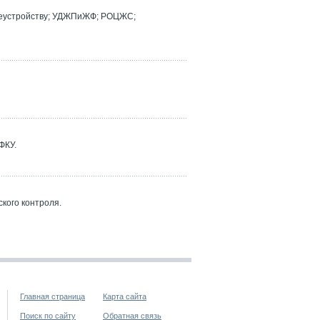
реустройству; УДЖПиЖФ; РОЦЖС;
ФКУ.
кого контроля.
Главная страница
Карта сайта
Поиск по сайту
Обратная связь