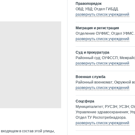
Правопорядок
ОВД; УВД; Отдел ГИБДД.
развернуть список учреждений
Миграция и регистрация
Отделение ОУФМС; Отдел УФМС.
развернуть список учреждений
Суд и прокуратура
Районный суд; ОУФССП; Межрайон
развернуть список учреждений
Военная служба
Районный военкомат; Окружной в
развернуть список учреждений
Соцсфера
Муниципалитет; РУСЗН; УСЗН; О
Управление здравоохранения; Уп
Отдел ТУ Роспотребнадзора.
развернуть список учреждений
 входящем в состав этой улицы,