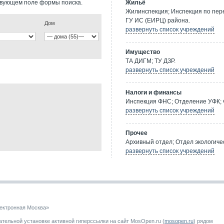
твующем поле формы поиска.
Жильё
Жилинспекция; Инспекция по пе
ГУ ИС (ЕИРЦ) района.
Дом
развернуть список учреждений
Имущество
ТА ДИГМ; ТУ ДЗР.
развернуть список учреждений
Налоги и финансы
Инспекция ФНС; Отделение УФК; 
развернуть список учреждений
Прочее
Архивный отдел; Отдел экологичес
развернуть список учреждений
ектронная Москва»
тельной установке активной гиперссылки на сайт MosOpen.ru (
mosopen.ru
) рядом