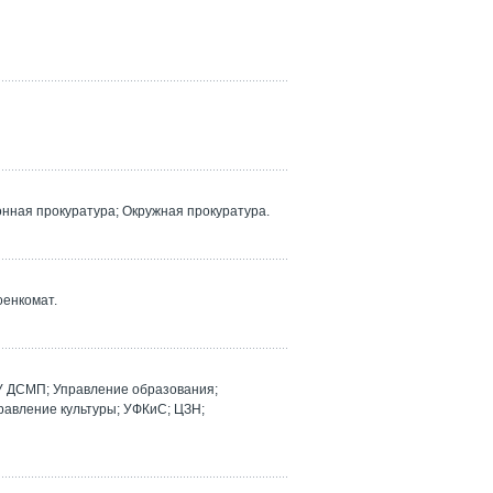
ная прокуратура; Окружная прокуратура.
оенкомат.
У ДСМП; Управление образования;
равление культуры; УФКиС; ЦЗН;