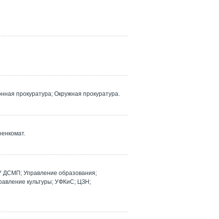
ная прокуратура; Окружная прокуратура.
оенкомат.
У ДСМП; Управление образования;
равление культуры; УФКиС; ЦЗН;