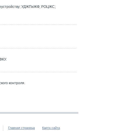
реустройству; УДЖПиЖФ; РОЦЖС;
ФКУ.
кого контроля.
Главная страница
Карта сайта