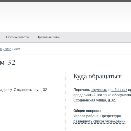
Органы власти
Правовые акты
я улица
/ Дом
ом 32
Куда обращаться
дресу: Сходненская ул., 32.
Перечень
окружных
и
районных
ор
предприятий, которые обслужива
Сходненская улица, д.32.
Общие вопросы
Управа района; Префектура.
развернуть список учреждений