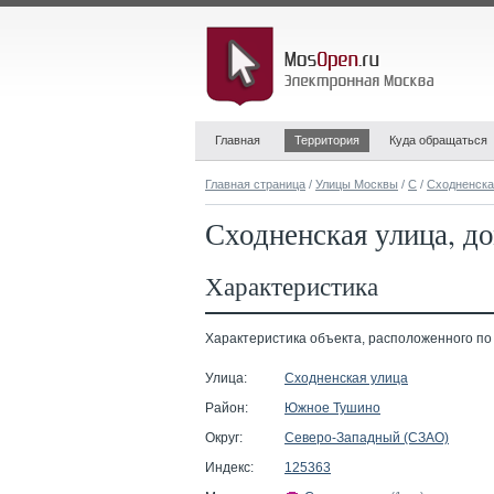
Главная
Территория
Куда обращаться
Главная страница
/
Улицы Москвы
/
С
/
Сходненска
Сходненская улица, д
Характеристика
Характеристика объекта, расположенного по а
Улица:
Сходненская улица
Район:
Южное Тушино
Округ:
Северо-Западный (СЗАО)
Индекс:
125363