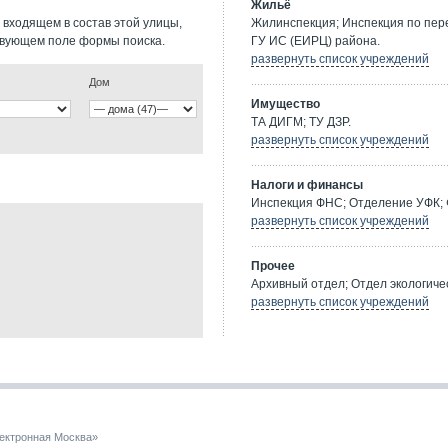
Жильё
 входящем в состав этой улицы,
Жилинспекция; Инспекция по пе
твующем поле формы поиска.
ГУ ИС (ЕИРЦ) района.
развернуть список учреждений
Дом
Имущество
ТА ДИГМ; ТУ ДЗР.
развернуть список учреждений
Налоги и финансы
Инспекция ФНС; Отделение УФК; 
развернуть список учреждений
Прочее
Архивный отдел; Отдел экологичес
развернуть список учреждений
ектронная Москва»