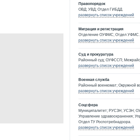
Правопорядок
ОВД; УВД; Отдел ГИБДД.
развернуть список учреждений
Миграция и регистрация
Отделение ОУФМС; Отдел УФМС.
развернуть список учреждений
Суд и прокуратура
Районный суд; ОУФССП; Межрайон
развернуть список учреждений
Военная служба
Районный военкомат; Окружной в
развернуть список учреждений
Соцсфера
Муниципалитет; РУСЗН; УСЗН; О
Управление здравоохранения; Уп
Отдел ТУ Роспотребнадзора.
развернуть список учреждений