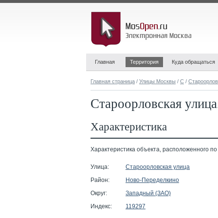
Главная
Территория
Куда обращаться
Главная страница
/
Улицы Москвы
/
С
/
Староорлов
Староорловская улица
Характеристика
Характеристика объекта, расположенного по 
Улица:
Староорловская улица
Район:
Ново-Переделкино
Округ:
Западный (ЗАО)
Индекс:
119297