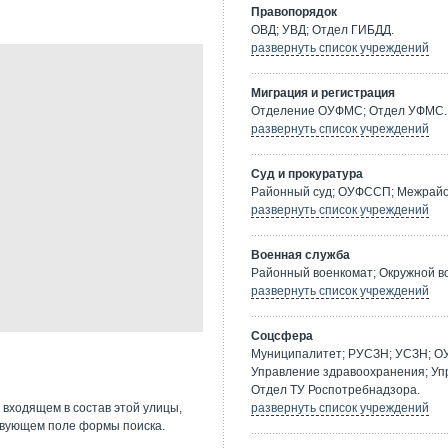
Правопорядок
ОВД; УВД; Отдел ГИБДД.
развернуть список учреждений
Миграция и регистрация
Отделение ОУФМС; Отдел УФМС.
развернуть список учреждений
Суд и прокуратура
Районный суд; ОУФССП; Межрайон
развернуть список учреждений
Военная служба
Районный военкомат; Окружной в
развернуть список учреждений
Соцсфера
Муниципалитет; РУСЗН; УСЗН; О
Управление здравоохранения; Уп
Отдел ТУ Роспотребнадзора.
 входящем в состав этой улицы,
развернуть список учреждений
твующем поле формы поиска.