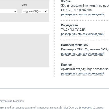
Жильё
Дом
Жилинспекция; Инспекция по пе
ГУ ИС (ЕИРЦ) района.
развернуть список учреждений
Имущество
ТА ДИГМ; ТУ ДЗР.
развернуть список учреждений
Налоги и финансы
Инспекция ФНС; Отделение УФК; 
развернуть список учреждений
Прочее
Архивный отдел; Отдел экологичес
развернуть список учреждений
ектронная Москва»
тельной установке активной гиперссылки на сайт MosOpen.ru (
mosopen.ru
) рядом