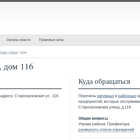
Органы власти
Правовые акты
ская улица
/ Дом
, дом 116
Куда обращаться
адресу: Староорловская ул., 116.
Перечень
окружных
и
районных
ор
предприятий, которые обслужива
Староорловская улица, д.116.
Общие вопросы
Управа района; Префектура.
развернуть список учреждений