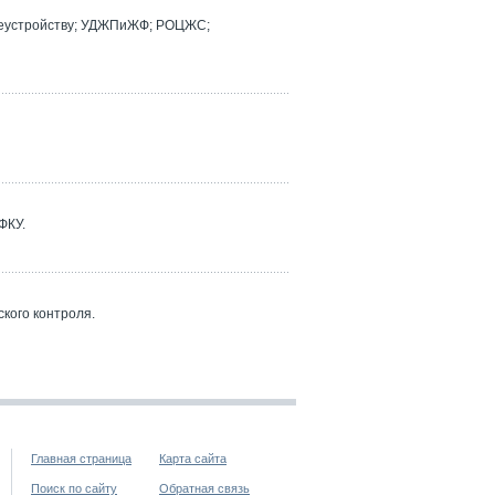
реустройству; УДЖПиЖФ; РОЦЖС;
ФКУ.
кого контроля.
Главная страница
Карта сайта
Поиск по сайту
Обратная связь