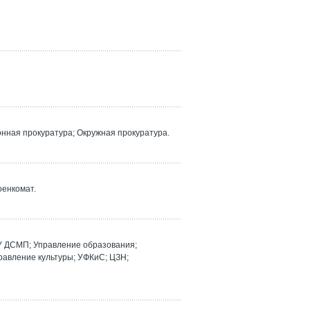
ная прокуратура; Окружная прокуратура.
оенкомат.
У ДСМП; Управление образования;
равление культуры; УФКиС; ЦЗН;