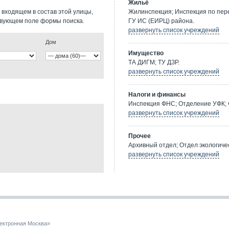
Жильё
 входящем в состав этой улицы,
Жилинспекция; Инспекция по пе
твующем поле формы поиска.
ГУ ИС (ЕИРЦ) района.
развернуть список учреждений
Дом
Имущество
ТА ДИГМ; ТУ ДЗР.
развернуть список учреждений
Налоги и финансы
Инспекция ФНС; Отделение УФК; 
развернуть список учреждений
Прочее
Архивный отдел; Отдел экологичес
развернуть список учреждений
ектронная Москва»