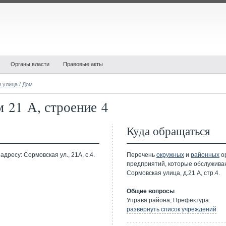
Органы власти
Правовые акты
 улица
/ Дом
м 21 А, строение 4
Куда обращаться
дресу: Сормовская ул., 21А, с.4.
Перечень
окружных
и
районных
ор
предприятий, которые обслужива
Сормовская улица, д.21 А, стр.4.
Общие вопросы
Управа района; Префектура.
развернуть список учреждений