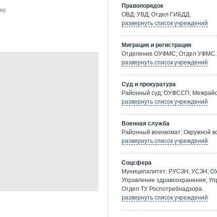
Правопорядок
 м)
ОВД; УВД; Отдел ГИБДД.
развернуть список учреждений
Миграция и регистрация
Отделение ОУФМС; Отдел УФМС.
развернуть список учреждений
Суд и прокуратура
Районный суд; ОУФССП; Межрайон
развернуть список учреждений
Военная служба
Районный военкомат; Окружной в
развернуть список учреждений
Соцсфера
Муниципалитет; РУСЗН; УСЗН; О
Управление здравоохранения; Уп
Отдел ТУ Роспотребнадзора.
развернуть список учреждений