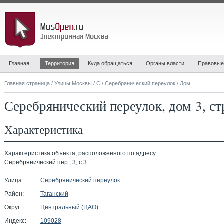
Главная
Территория
Куда обращаться
Органы власти
Правовые
Главная страница
/
Улицы Москвы
/
С
/
Серебрянический переулок
/ Дом
Серебрянический переулок, дом 3, ст
Характеристика
Характеристика объекта, расположенного по адресу:
Серебрянический пер., 3, с.3.
Улица:
Серебрянический переулок
Район:
Таганский
Округ:
Центральный (ЦАО)
Индекс:
109028