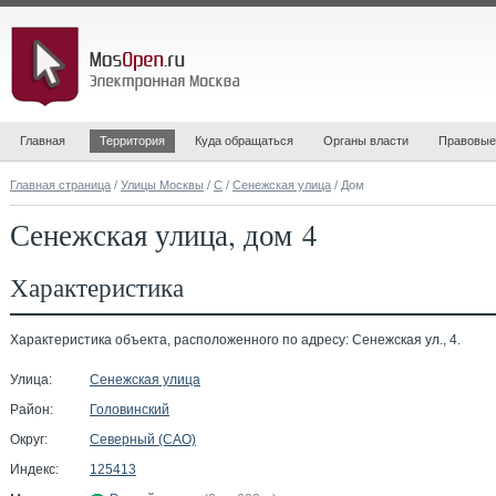
Главная
Территория
Куда обращаться
Органы власти
Правовые
Главная страница
/
Улицы Москвы
/
С
/
Сенежская улица
/ Дом
Сенежская улица, дом 4
Характеристика
Характеристика объекта, расположенного по адресу: Сенежская ул., 4.
Улица:
Сенежская улица
Район:
Головинский
Округ:
Северный (САО)
Индекс:
125413