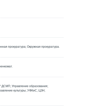
ная прокуратура; Окружная прокуратура.
оенкомат.
У ДСМП; Управление образования;
равление культуры; УФКиС; ЦЗН;