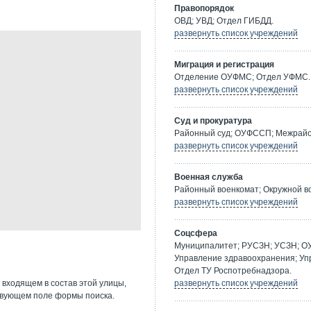
Правопорядок
ОВД; УВД; Отдел ГИБДД.
развернуть список учреждений
Миграция и регистрация
Отделение ОУФМС; Отдел УФМС.
развернуть список учреждений
Суд и прокуратура
Районный суд; ОУФССП; Межрайон
развернуть список учреждений
Военная служба
Районный военкомат; Окружной в
развернуть список учреждений
Соцсфера
Муниципалитет; РУСЗН; УСЗН; О
Управление здравоохранения; Уп
Отдел ТУ Роспотребнадзора.
 входящем в состав этой улицы,
развернуть список учреждений
твующем поле формы поиска.