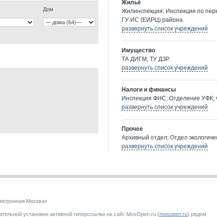
Жильё
Дом
Жилинспекция; Инспекция по пе
ГУ ИС (ЕИРЦ) района.
развернуть список учреждений
Имущество
ТА ДИГМ; ТУ ДЗР.
развернуть список учреждений
Налоги и финансы
Инспекция ФНС; Отделение УФК; 
развернуть список учреждений
Прочее
Архивный отдел; Отдел экологичес
развернуть список учреждений
ектронная Москва»
тельной установке активной гиперссылки на сайт MosOpen.ru (
mosopen.ru
) рядом