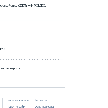
реустройству; УДЖПиЖФ; РОЦЖС;
ФКУ.
кого контроля.
Главная страница
Карта сайта
Поиск по сайту
Обратная связь