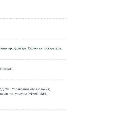
ная прокуратура; Окружная прокуратура.
оенкомат.
У ДСМП; Управление образования;
равление культуры; УФКиС; ЦЗН;