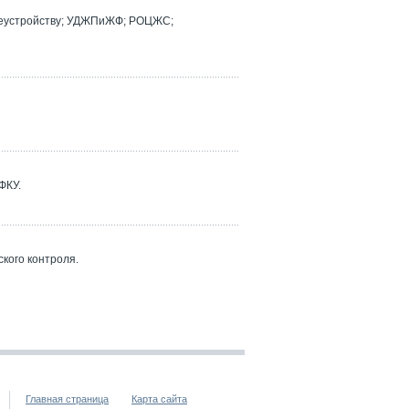
реустройству; УДЖПиЖФ; РОЦЖС;
ФКУ.
кого контроля.
Главная страница
Карта сайта