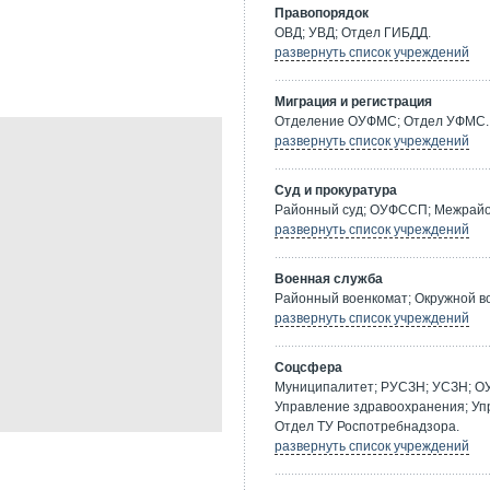
Правопорядок
ОВД; УВД; Отдел ГИБДД.
развернуть список учреждений
Миграция и регистрация
Отделение ОУФМС; Отдел УФМС.
развернуть список учреждений
Суд и прокуратура
Районный суд; ОУФССП; Межрайон
развернуть список учреждений
Военная служба
Районный военкомат; Окружной в
развернуть список учреждений
Соцсфера
Муниципалитет; РУСЗН; УСЗН; О
Управление здравоохранения; Уп
Отдел ТУ Роспотребнадзора.
развернуть список учреждений