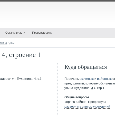
Органы власти
Правовые акты
вкина
/ Дом
4, строение 1
Куда обращаться
ресу: ул. Пудовкина, 4, с.1.
Перечень
окружных
и
районных
ор
предприятий, которые обслужива
улица Пудовкина, д.4, стр.1.
Общие вопросы
Управа района; Префектура.
развернуть список учреждений