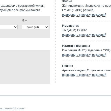
Жильё
 входящем в состав этой улицы,
Жилинспекция; Инспекция по пе
твующем поле формы поиска.
ГУ ИС (ЕИРЦ) района.
развернуть список учреждений
Дом
Имущество
ТА ДИГМ; ТУ ДЗР.
развернуть список учреждений
Налоги и финансы
Инспекция ФНС; Отделение УФК; 
развернуть список учреждений
Прочее
Архивный отдел; Отдел экологичес
развернуть список учреждений
ектронная Москва»