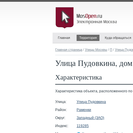
Главная
Территория
Куда обращаться
Главная страница
/
Улицы Москвы
/
П
/
Улица Пудо
Улица Пудовкина, дом 
Характеристика
Характеристика объекта, расположенного по ад
Улица:
Улица Пудовкина
Район:
Раменки
Округ:
Западный (ЗАО)
Индекс:
119285