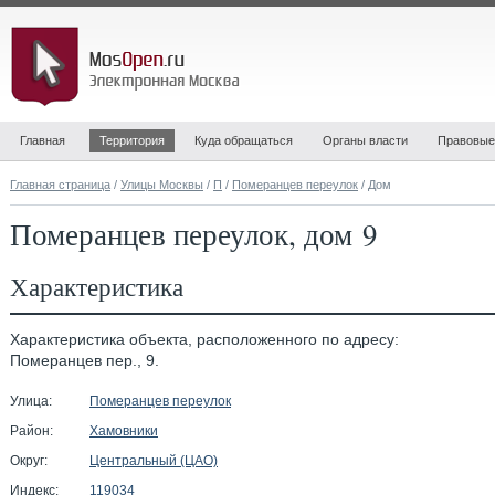
Главная
Территория
Куда обращаться
Органы власти
Правовые
Главная страница
/
Улицы Москвы
/
П
/
Померанцев переулок
/ Дом
Померанцев переулок, дом 9
Характеристика
Характеристика объекта, расположенного по адресу:
Померанцев пер., 9.
Улица:
Померанцев переулок
Район:
Хамовники
Округ:
Центральный (ЦАО)
Индекс:
119034