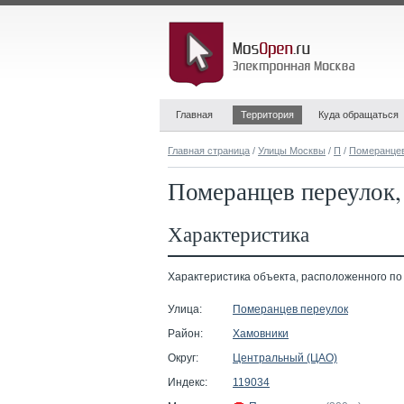
Главная
Территория
Куда обращаться
Главная страница
/
Улицы Москвы
/
П
/
Померанцев
Померанцев переулок, 
Характеристика
Характеристика объекта, расположенного по а
Улица:
Померанцев переулок
Район:
Хамовники
Округ:
Центральный (ЦАО)
Индекс:
119034