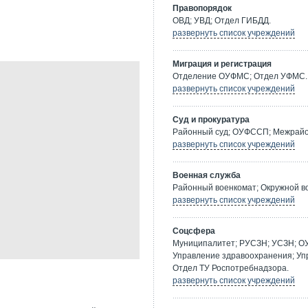
Правопорядок
ОВД; УВД; Отдел ГИБДД.
развернуть список учреждений
Миграция и регистрация
Отделение ОУФМС; Отдел УФМС.
развернуть список учреждений
Суд и прокуратура
Районный суд; ОУФССП; Межрайон
развернуть список учреждений
Военная служба
Районный военкомат; Окружной в
развернуть список учреждений
Соцсфера
Муниципалитет; РУСЗН; УСЗН; О
Управление здравоохранения; Уп
Отдел ТУ Роспотребнадзора.
развернуть список учреждений