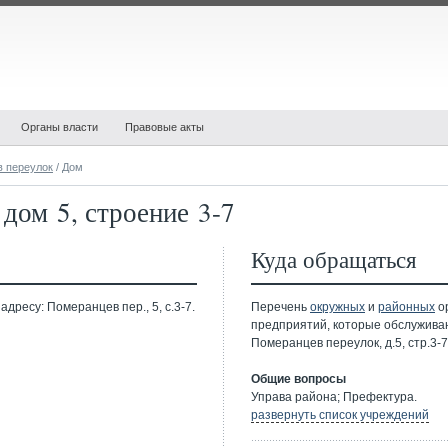
Органы власти
Правовые акты
 переулок
/ Дом
дом 5, строение 3-7
Куда обращаться
дресу: Померанцев пер., 5, с.3-7.
Перечень
окружных
и
районных
ор
предприятий, которые обслужива
Померанцев переулок, д.5, стр.3-7
Общие вопросы
Управа района; Префектура.
развернуть список учреждений