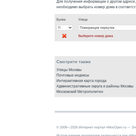
Для получения информации о другом адресе,
необходимо выбрать номер дома в соответс
Буква
Улица
Выберите номер дома
Смотрите также
Улицы Москвы
Почтовые индексы
Интерактивная карта города
Административные округа и районы Москвы
Московский Метрополитен
© 2008—2026 Интернет-портал «MosOpen.ru — Эл
Использование материалов разрешается при обяза