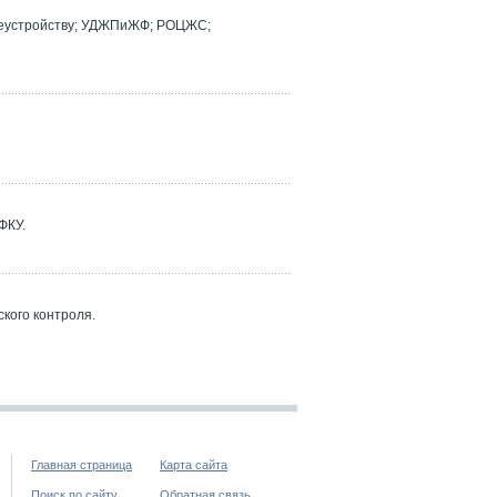
реустройству; УДЖПиЖФ; РОЦЖС;
ФКУ.
кого контроля.
Главная страница
Карта сайта
Поиск по сайту
Обратная связь