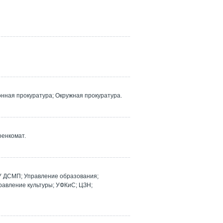
ная прокуратура; Окружная прокуратура.
оенкомат.
У ДСМП; Управление образования;
равление культуры; УФКиС; ЦЗН;