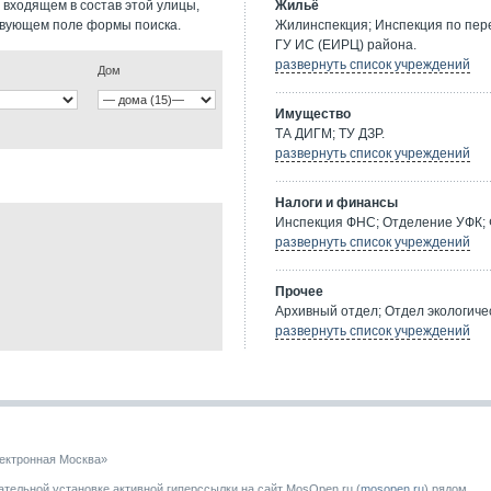
 входящем в состав этой улицы,
Жильё
твующем поле формы поиска.
Жилинспекция; Инспекция по пе
ГУ ИС (ЕИРЦ) района.
развернуть список учреждений
Дом
Имущество
ТА ДИГМ; ТУ ДЗР.
развернуть список учреждений
Налоги и финансы
Инспекция ФНС; Отделение УФК; 
развернуть список учреждений
Прочее
Архивный отдел; Отдел экологичес
развернуть список учреждений
ектронная Москва»
тельной установке активной гиперссылки на сайт MosOpen.ru (
mosopen.ru
) рядом