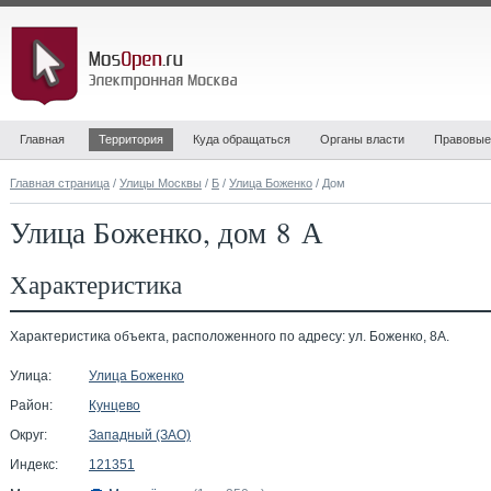
Главная
Территория
Куда обращаться
Органы власти
Правовые
Главная страница
/
Улицы Москвы
/
Б
/
Улица Боженко
/ Дом
Улица Боженко, дом 8 А
Характеристика
Характеристика объекта, расположенного по адресу: ул. Боженко, 8А.
Улица:
Улица Боженко
Район:
Кунцево
Округ:
Западный (ЗАО)
Индекс:
121351