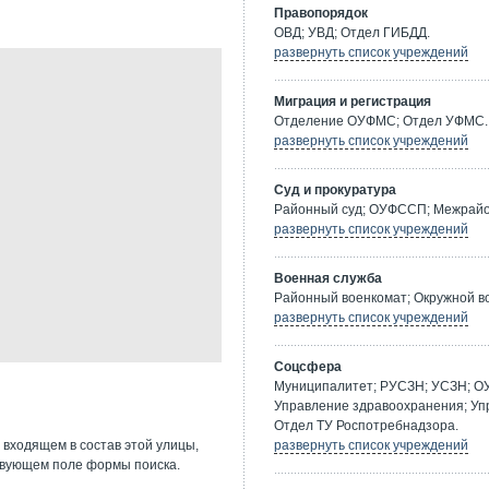
Правопорядок
ОВД; УВД; Отдел ГИБДД.
развернуть список учреждений
Миграция и регистрация
Отделение ОУФМС; Отдел УФМС.
развернуть список учреждений
Суд и прокуратура
Районный суд; ОУФССП; Межрайон
развернуть список учреждений
Военная служба
Районный военкомат; Окружной в
развернуть список учреждений
Соцсфера
Муниципалитет; РУСЗН; УСЗН; О
Управление здравоохранения; Уп
Отдел ТУ Роспотребнадзора.
 входящем в состав этой улицы,
развернуть список учреждений
твующем поле формы поиска.