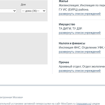
Жильё
Дом
Жилинспекция; Инспекция по пе
ГУ ИС (ЕИРЦ) района.
развернуть список учреждений
Имущество
ТА ДИГМ; ТУ ДЗР.
развернуть список учреждений
Налоги и финансы
Инспекция ФНС; Отделение УФК; 
развернуть список учреждений
Прочее
Архивный отдел; Отдел экологичес
развернуть список учреждений
ектронная Москва»
тельной установке активной гиперссылки на сайт MosOpen.ru (
mosopen.ru
) рядом