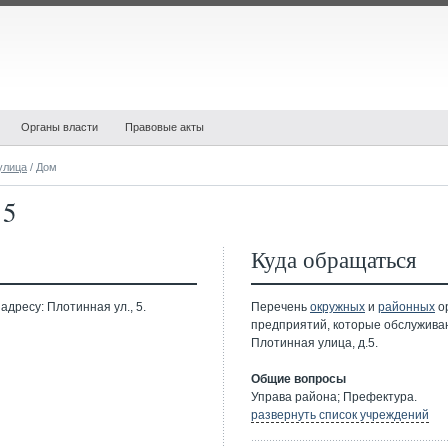
Органы власти
Правовые акты
улица
/ Дом
 5
Куда обращаться
дресу: Плотинная ул., 5.
Перечень
окружных
и
районных
ор
предприятий, которые обслужива
Плотинная улица, д.5.
Общие вопросы
Управа района; Префектура.
развернуть список учреждений