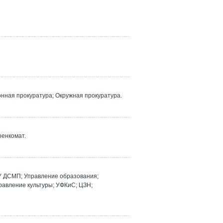
ная прокуратура; Окружная прокуратура.
оенкомат.
У ДСМП; Управление образования;
равление культуры; УФКиС; ЦЗН;