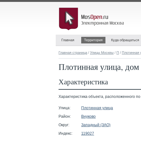
Главная
Территория
Куда обращаться
Главная страница
/
Улицы Москвы
/
П
/
Плотинная 
Плотинная улица, дом
Характеристика
Характеристика объекта, расположенного по а
Улица:
Плотинная улица
Район:
Внуково
Округ:
Западный (ЗАО)
Индекс:
119027