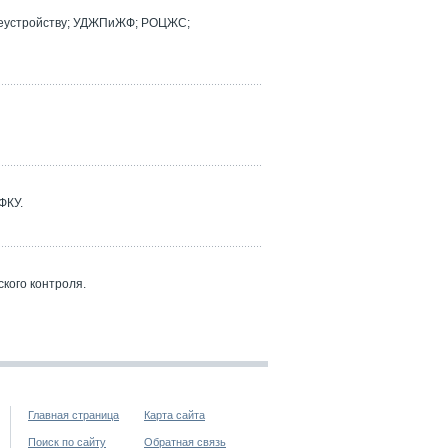
реустройству; УДЖПиЖФ; РОЦЖС;
ФКУ.
кого контроля.
Главная страница
Карта сайта
Поиск по сайту
Обратная связь