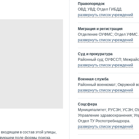
Правопорядок
ОВД; УВД; Отдел ГИБДД.
развернуть список учреждений
Миграция и регистрация
Отделение ОУФМС; Отдел УФМС.
развернуть список учреждений
Суд и прокуратура
Районный суд; ОУФССП; Межрайон
развернуть список учреждений
Военная служба
Районный военкомат; Окружной в
развернуть список учреждений
Соцсфера
Муниципалитет; РУСЗН; УСЗН; О
Управление здравоохранения; Уп
Отдел ТУ Роспотребнадзора.
развернуть список учреждений
 входящем в состав этой улицы,
твующем поле формы поиска.