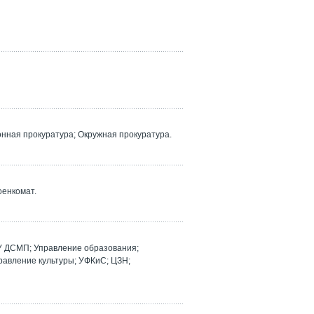
ная прокуратура; Окружная прокуратура.
оенкомат.
У ДСМП; Управление образования;
равление культуры; УФКиС; ЦЗН;