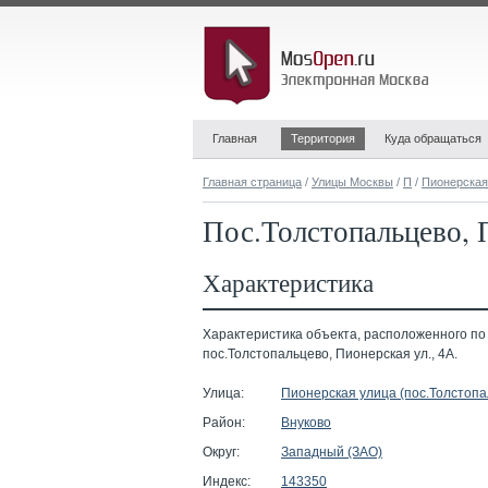
Главная
Территория
Куда обращаться
Главная страница
/
Улицы Москвы
/
П
/
Пионерская
Пос.Толстопальцево, 
Характеристика
Характеристика объекта, расположенного по
пос.Толстопальцево, Пионерская ул., 4А.
Улица:
Пионерская улица (пос.Толстопа
Район:
Внуково
Округ:
Западный (ЗАО)
Индекс:
143350