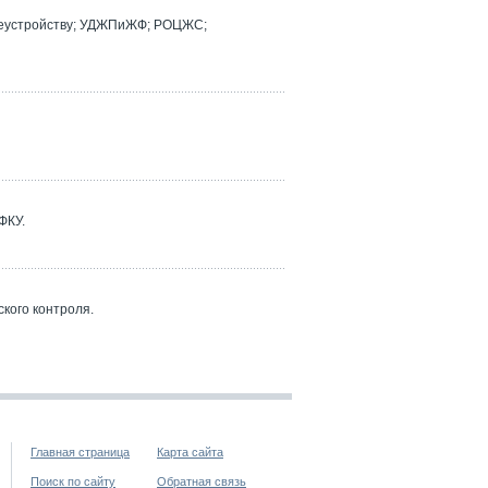
реустройству; УДЖПиЖФ; РОЦЖС;
ФКУ.
кого контроля.
Главная страница
Карта сайта
Поиск по сайту
Обратная связь