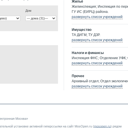
Жильё
Жилинспекция; Инспекция по пе
Дом
ГУ ИС (ЕИРЦ) района.
развернуть список учреждений
Имущество
ТА ДИГМ; ТУ ДЗР.
развернуть список учреждений
Налоги и финансы
Инспекция ФНС; Отделение УФК; 
развернуть список учреждений
Прочее
Архивный отдел; Отдел экологичес
развернуть список учреждений
ектронная Москва»
тельной установке активной гиперссылки на сайт MosOpen.ru (
mosopen.ru
) рядом