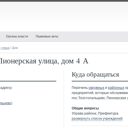
Органы власти
Правовые акты
 улица
/ Дом
Пионерская улица, дом 4 А
Куда обращаться
 адресу:
Перечень
окружных
и
районных
ор
предприятий, которые обслужива
пос.Толстопальцево, Пионерская у
льцево)
Общие вопросы
Управа района; Префектура.
развернуть список учреждений