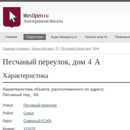
Главная
Территория
Куда обращаться
Органы власти
Правовые
Главная страница
/
Улицы Москвы
/
П
/
Песчаный переулок
/ Дом
Песчаный переулок, дом 4 А
Характеристика
Характеристика объекта, расположенного по адресу:
Песчаный пер., 4А.
Улица:
Песчаный переулок
Район:
Сокол
Округ:
Северный (САО)
Индекс:
125252