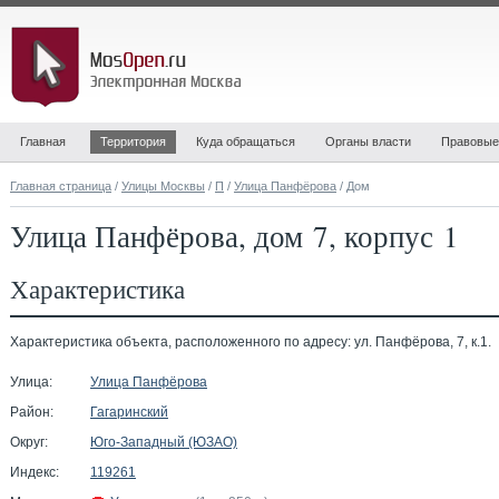
Главная
Территория
Куда обращаться
Органы власти
Правовые
Главная страница
/
Улицы Москвы
/
П
/
Улица Панфёрова
/ Дом
Улица Панфёрова, дом 7, корпус 1
Характеристика
Характеристика объекта, расположенного по адресу: ул. Панфёрова, 7, к.1.
Улица:
Улица Панфёрова
Район:
Гагаринский
Округ:
Юго-Западный (ЮЗАО)
Индекс:
119261