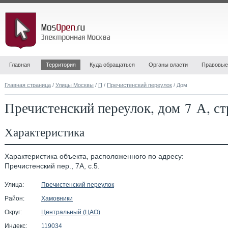
Главная
Территория
Куда обращаться
Органы власти
Правовые
Главная страница
/
Улицы Москвы
/
П
/
Пречистенский переулок
/ Дом
Пречистенский переулок, дом 7 А, ст
Характеристика
Характеристика объекта, расположенного по адресу:
Пречистенский пер., 7А, с.5.
Улица:
Пречистенский переулок
Район:
Хамовники
Округ:
Центральный (ЦАО)
Индекс:
119034