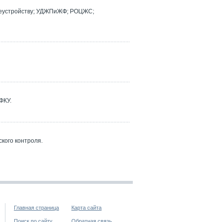
реустройству; УДЖПиЖФ; РОЦЖС;
ФКУ.
кого контроля.
Главная страница
Карта сайта
Поиск по сайту
Обратная связь