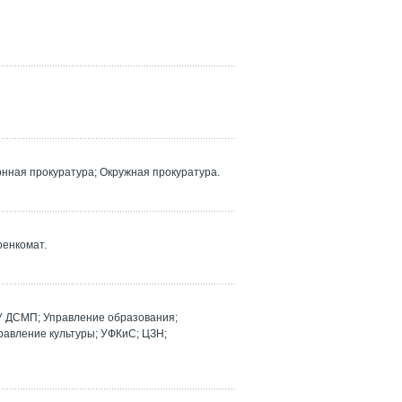
ная прокуратура; Окружная прокуратура.
оенкомат.
У ДСМП; Управление образования;
равление культуры; УФКиС; ЦЗН;