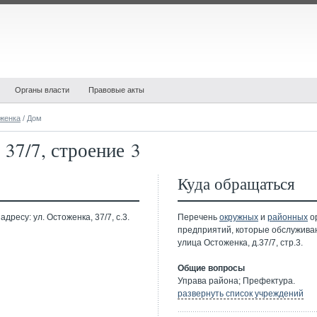
Органы власти
Правовые акты
женка
/ Дом
37/7, строение 3
Куда обращаться
ресу: ул. Остоженка, 37/7, с.3.
Перечень
окружных
и
районных
ор
предприятий, которые обслужива
улица Остоженка, д.37/7, стр.3.
Общие вопросы
Управа района; Префектура.
развернуть список учреждений