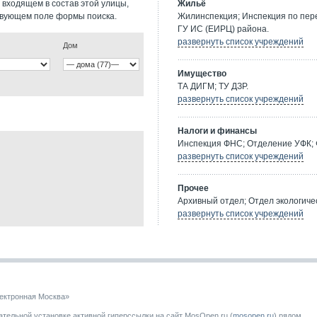
 входящем в состав этой улицы,
Жильё
твующем поле формы поиска.
Жилинспекция; Инспекция по пе
ГУ ИС (ЕИРЦ) района.
развернуть список учреждений
Дом
Имущество
ТА ДИГМ; ТУ ДЗР.
развернуть список учреждений
Налоги и финансы
Инспекция ФНС; Отделение УФК; 
развернуть список учреждений
Прочее
Архивный отдел; Отдел экологичес
развернуть список учреждений
ектронная Москва»
тельной установке активной гиперссылки на сайт MosOpen.ru (
mosopen.ru
) рядом