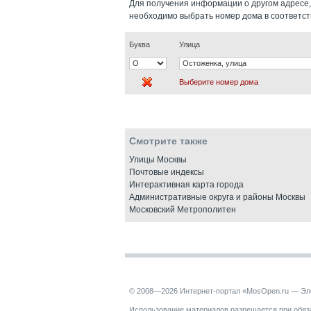
Для получения информации о другом адресе,
необходимо выбрать номер дома в соответс
Буква
Улица
Выберите номер дома
Смотрите также
Улицы Москвы
Почтовые индексы
Интерактивная карта города
Административные округа и районы Москвы
Московский Метрополитен
© 2008—2026 Интернет-портал «MosOpen.ru — Эл
Использование материалов разрешается при обяза