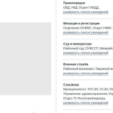
Правопорядок
ОВД; УВД; Отдел ГИБДД.
развернуть список учреждений
Миграция и регистрация
Отделение ОУФМС; Отдел УФМС.
развернуть список учреждений
Суд и прокуратура
Районный суд; ОУФССП; Межрайон
развернуть список учреждений
Военная служба
Районный военкомат; Окружной в
развернуть список учреждений
Соцсфера
Муниципалитет; РУСЗН; УСЗН; О
Управление здравоохранения; Уп
Отдел ТУ Роспотребнадзора.
развернуть список учреждений