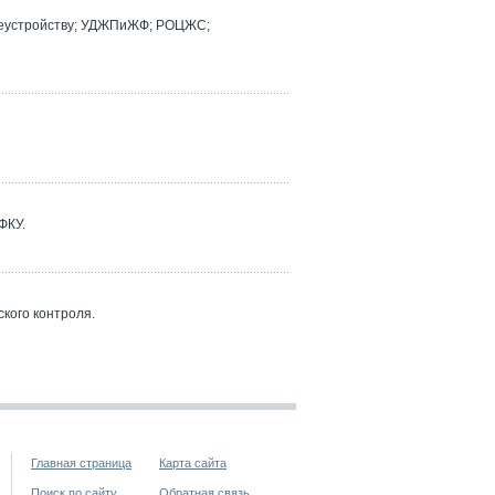
реустройству; УДЖПиЖФ; РОЦЖС;
ФКУ.
кого контроля.
Главная страница
Карта сайта
Поиск по сайту
Обратная связь