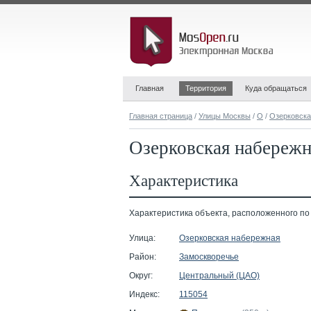
Главная
Территория
Куда обращаться
Главная страница
/
Улицы Москвы
/
О
/
Озерковска
Озерковская набережн
Характеристика
Характеристика объекта, расположенного по 
Улица:
Озерковская набережная
Район:
Замоскворечье
Округ:
Центральный (ЦАО)
Индекс:
115054