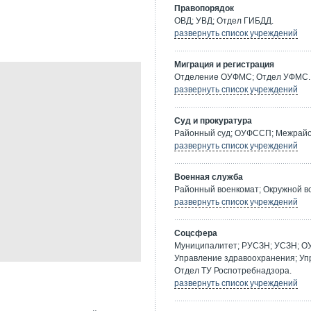
Правопорядок
ОВД; УВД; Отдел ГИБДД.
развернуть список учреждений
Миграция и регистрация
Отделение ОУФМС; Отдел УФМС.
развернуть список учреждений
Суд и прокуратура
Районный суд; ОУФССП; Межрайон
развернуть список учреждений
Военная служба
Районный военкомат; Окружной в
развернуть список учреждений
Соцсфера
Муниципалитет; РУСЗН; УСЗН; О
Управление здравоохранения; Уп
Отдел ТУ Роспотребнадзора.
развернуть список учреждений