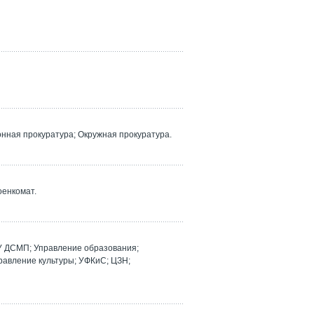
ная прокуратура; Окружная прокуратура.
оенкомат.
У ДСМП; Управление образования;
равление культуры; УФКиС; ЦЗН;