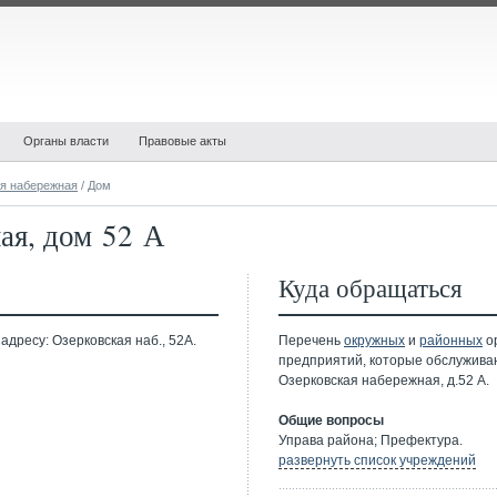
Органы власти
Правовые акты
я набережная
/ Дом
ая, дом 52 А
Куда обращаться
адресу: Озерковская наб., 52А.
Перечень
окружных
и
районных
ор
предприятий, которые обслужива
Озерковская набережная, д.52 А.
Общие вопросы
Управа района; Префектура.
развернуть список учреждений