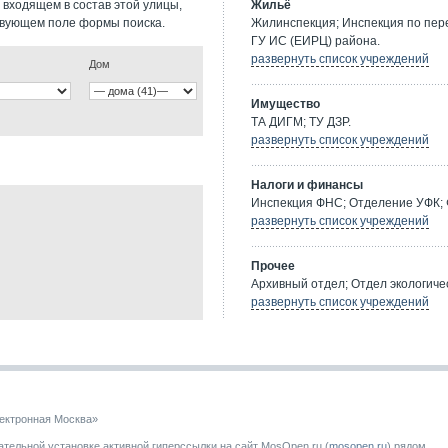
 входящем в состав этой улицы,
Жильё
твующем поле формы поиска.
Жилинспекция; Инспекция по пе
ГУ ИС (ЕИРЦ) района.
развернуть список учреждений
Дом
Имущество
ТА ДИГМ; ТУ ДЗР.
развернуть список учреждений
Налоги и финансы
Инспекция ФНС; Отделение УФК; 
развернуть список учреждений
Прочее
Архивный отдел; Отдел экологичес
развернуть список учреждений
ектронная Москва»
тельной установке активной гиперссылки на сайт MosOpen.ru (
mosopen.ru
) рядом