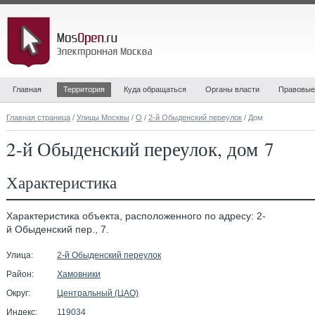
Главная
Территория
Куда обращаться
Органы власти
Правовые
Главная страница
/
Улицы Москвы
/
О
/
2-й Обыденский переулок
/ Дом
2-й Обыденский переулок, дом 7
Характеристика
Характеристика объекта, расположенного по адресу: 2-
й Обыденский пер., 7.
Улица:
2-й Обыденский переулок
Район:
Хамовники
Округ:
Центральный (ЦАО)
Индекс:
119034