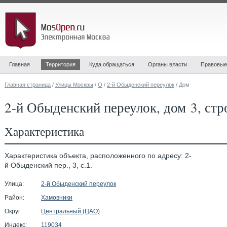
Главная
Территория
Куда обращаться
Органы власти
Правовые
Главная страница
/
Улицы Москвы
/
О
/
2-й Обыденский переулок
/ Дом
2-й Обыденский переулок, дом 3, стр
Характеристика
Характеристика объекта, расположенного по адресу: 2-
й Обыденский пер., 3, с.1.
Улица:
2-й Обыденский переулок
Район:
Хамовники
Округ:
Центральный (ЦАО)
Индекс:
119034