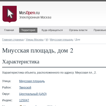
Главная
Территория
Куда обращаться
Органы власти
Правовые
Главная страница
/
Улицы Москвы
/
М
/
Миусская площадь
/ Дом
Миусская площадь, дом 2
Характеристика
Характеристика объекта, расположенного по адресу: Миусская пл., 2.
Улица:
Миусская площадь
Район:
Тверской
Округ:
Центральный (ЦАО)
Индекс:
125047