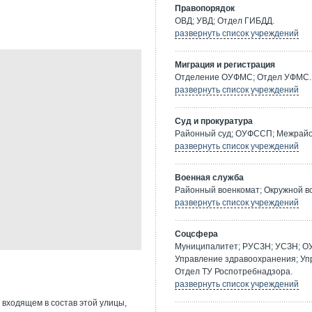
Правопорядок
ОВД; УВД; Отдел ГИБДД.
развернуть список учреждений
Миграция и регистрация
Отделение ОУФМС; Отдел УФМС.
развернуть список учреждений
Суд и прокуратура
Районный суд; ОУФССП; Межрайон
развернуть список учреждений
Военная служба
Районный военкомат; Окружной в
развернуть список учреждений
Соцсфера
Муниципалитет; РУСЗН; УСЗН; О
Управление здравоохранения; Уп
Отдел ТУ Роспотребнадзора.
развернуть список учреждений
 входящем в состав этой улицы,