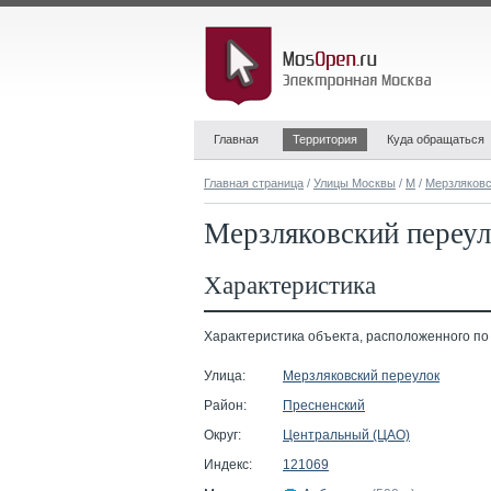
Главная
Территория
Куда обращаться
Главная страница
/
Улицы Москвы
/
М
/
Мерзляковс
Мерзляковский переул
Характеристика
Характеристика объекта, расположенного по 
Улица:
Мерзляковский переулок
Район:
Пресненский
Округ:
Центральный (ЦАО)
Индекс:
121069