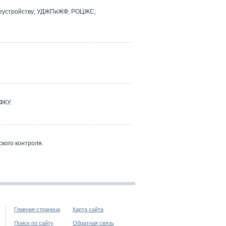
реустройству; УДЖПиЖФ; РОЦЖС;
ФКУ.
кого контроля.
Главная страница
Карта сайта
Поиск по сайту
Обратная связь