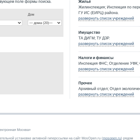
твующем поле формы поиска.
Жильё
Жилинспекция; Инспекция по пе
ГУ ИС (ЕИРЦ) района.
Дом
развернуть список учреждений
Имущество
ТА ДИГМ; ТУ ДЗР.
развернуть список учреждений
Налоги и финансы
Инспекция ФНС; Отделение УФК; 
развернуть список учреждений
Прочее
Архивный отдел; Отдел экологичес
развернуть список учреждений
ектронная Москва»
тельной установке активной гиперссылки на сайт MosOpen.ru (
mosopen.ru
) рядом