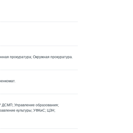
ная прокуратура; Окружная прокуратура.
оенкомат.
У ДСМП; Управление образования;
равление культуры; УФКиС; ЦЗН;