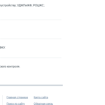
реустройству; УДЖПиЖФ; РОЦЖС;
ФКУ.
кого контроля.
Главная страница
Карта сайта
Поиск по сайту
Обратная связь