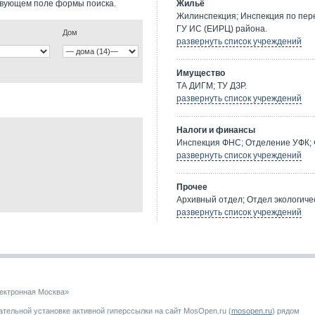
твующем поле формы поиска.
Жильё
Жилинспекция; Инспекция по пе
ГУ ИС (ЕИРЦ) района.
Дом
развернуть список учреждений
Имущество
ТА ДИГМ; ТУ ДЗР.
развернуть список учреждений
Налоги и финансы
Инспекция ФНС; Отделение УФК; 
развернуть список учреждений
Прочее
Архивный отдел; Отдел экологичес
развернуть список учреждений
ектронная Москва»
тельной установке активной гиперссылки на сайт MosOpen.ru (
mosopen.ru
) рядом