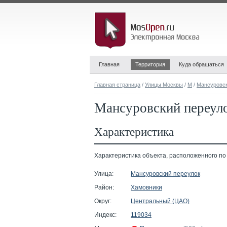
Главная
Территория
Куда обращаться
Главная страница
/
Улицы Москвы
/
М
/
Мансуровск
Мансуровский переуло
Характеристика
Характеристика объекта, расположенного по 
Улица:
Мансуровский переулок
Район:
Хамовники
Округ:
Центральный (ЦАО)
Индекс:
119034