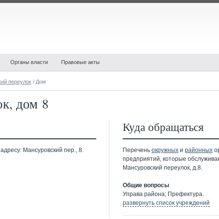
Органы власти
Правовые акты
ий переулок
/ Дом
к, дом 8
Куда обращаться
адресу: Мансуровский пер., 8.
Перечень
окружных
и
районных
ор
предприятий, которые обслужива
Мансуровский переулок, д.8.
Общие вопросы
Управа района; Префектура.
развернуть список учреждений