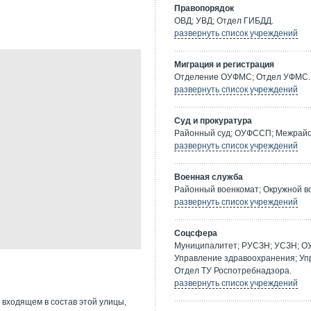
Правопорядок
ОВД; УВД; Отдел ГИБДД.
развернуть список учреждений
Миграция и регистрация
Отделение ОУФМС; Отдел УФМС.
развернуть список учреждений
Суд и прокуратура
Районный суд; ОУФССП; Межрайон
развернуть список учреждений
Военная служба
Районный военкомат; Окружной в
развернуть список учреждений
Соцсфера
Муниципалитет; РУСЗН; УСЗН; О
Управление здравоохранения; Уп
Отдел ТУ Роспотребнадзора.
развернуть список учреждений
 входящем в состав этой улицы,