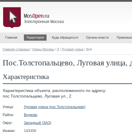
Главная
Территория
Куда обращаться
Органы власти
Правовые
Главная страница
/
Улицы Москвы
/
Л
/
Луговая улица
/ Дом
Пос.Толстопальцево, Луговая улица, 
Характеристика
Характеристика объекта, расположенного по адресу:
пос.Толстопальцево, Луговая ул., 2.
Улица:
Луговая улица (пос.Толстопальцево)
Район:
Внуково
Округ:
Западный (ЗАО)
Индекс:
143350