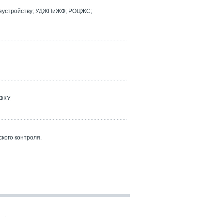
реустройству; УДЖПиЖФ; РОЦЖС;
ФКУ.
кого контроля.