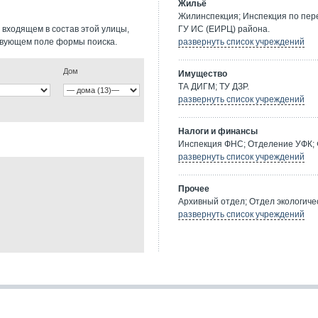
Жильё
Жилинспекция; Инспекция по пе
 входящем в состав этой улицы,
ГУ ИС (ЕИРЦ) района.
твующем поле формы поиска.
развернуть список учреждений
Дом
Имущество
ТА ДИГМ; ТУ ДЗР.
развернуть список учреждений
Налоги и финансы
Инспекция ФНС; Отделение УФК; 
развернуть список учреждений
Прочее
Архивный отдел; Отдел экологичес
развернуть список учреждений