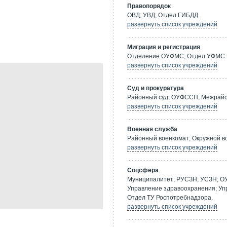
Правопорядок
ОВД; УВД; Отдел ГИБДД.
развернуть список учреждений
Миграция и регистрация
Отделение ОУФМС; Отдел УФМС.
развернуть список учреждений
Суд и прокуратура
Районный суд; ОУФССП; Межрайон
развернуть список учреждений
Военная служба
Районный военкомат; Окружной в
развернуть список учреждений
Соцсфера
Муниципалитет; РУСЗН; УСЗН; О
Управление здравоохранения; Уп
Отдел ТУ Роспотребнадзора.
развернуть список учреждений