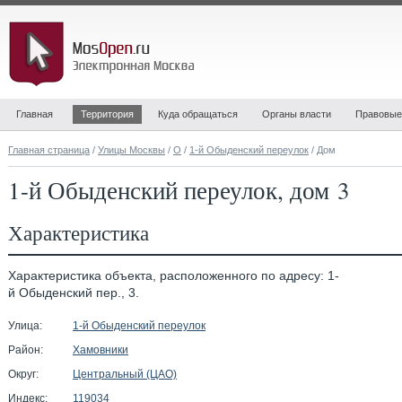
Главная
Территория
Куда обращаться
Органы власти
Правовые
Главная страница
/
Улицы Москвы
/
О
/
1-й Обыденский переулок
/ Дом
1-й Обыденский переулок, дом 3
Характеристика
Характеристика объекта, расположенного по адресу: 1-
й Обыденский пер., 3.
Улица:
1-й Обыденский переулок
Район:
Хамовники
Округ:
Центральный (ЦАО)
Индекс:
119034