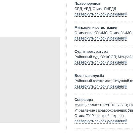
Правопорядок
ОВД; УВД; Отдел ГИБДД.
развернуть список учреждений
Миграция и регистрация
Отделение ОУФМС; Отдел УФМС.
развернуть список учреждений
Суд и прокуратура
Районный суд; ОУФССП; Межрайон
развернуть список учреждений
Военная служба
Районный военкомат; Окружной в
развернуть список учреждений
Соцсфера
Муниципалитет; РУСЗН; УСЗН; О
Управление здравоохранения; Уп
Отдел ТУ Роспотребнадзора.
развернуть список учреждений