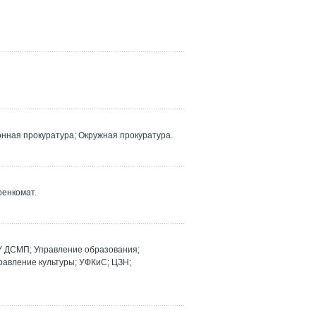
ная прокуратура; Окружная прокуратура.
оенкомат.
У ДСМП; Управление образования;
равление культуры; УФКиС; ЦЗН;