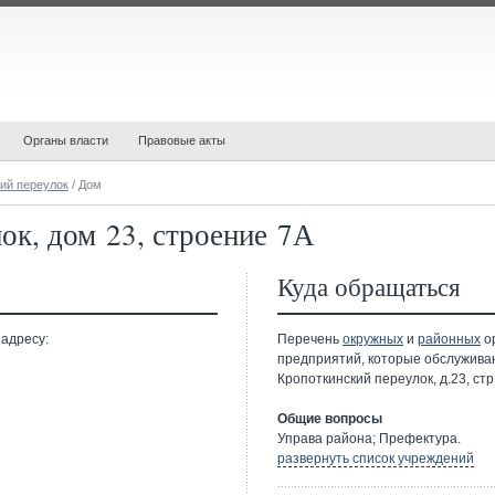
Органы власти
Правовые акты
ий переулок
/ Дом
ок, дом 23, строение 7А
Куда обращаться
 адресу:
Перечень
окружных
и
районных
ор
предприятий, которые обслужива
Кропоткинский переулок, д.23, стр
Общие вопросы
Управа района; Префектура.
развернуть список учреждений