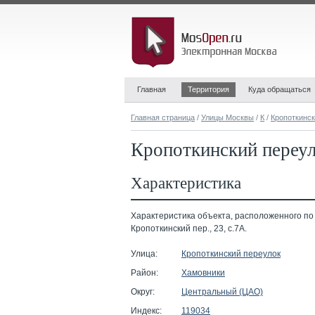
Главная
Территория
Куда обращаться
Главная страница
/
Улицы Москвы
/
К
/
Кропоткинск
Кропоткинский переул
Характеристика
Характеристика объекта, расположенного по
Кропоткинский пер., 23, с.7А.
Улица:
Кропоткинский переулок
Район:
Хамовники
Округ:
Центральный (ЦАО)
Индекс:
119034