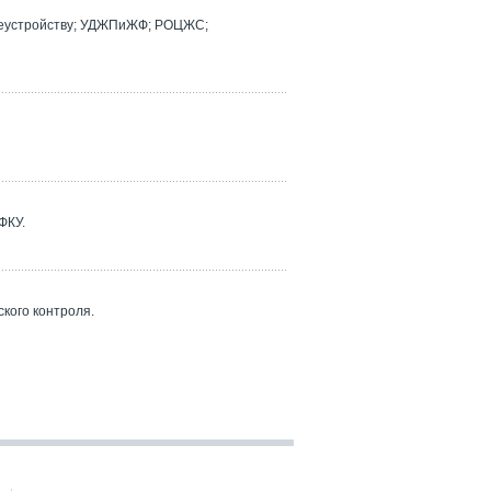
реустройству; УДЖПиЖФ; РОЦЖС;
ФКУ.
кого контроля.