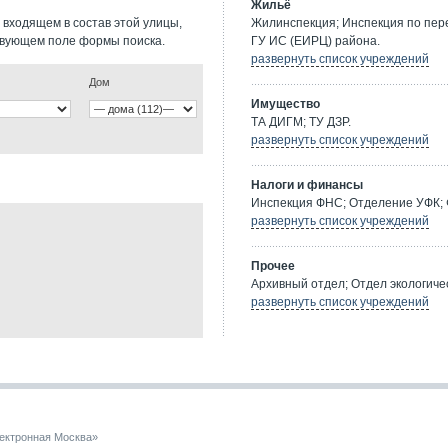
Жильё
 входящем в состав этой улицы,
Жилинспекция; Инспекция по пе
твующем поле формы поиска.
ГУ ИС (ЕИРЦ) района.
развернуть список учреждений
Дом
Имущество
ТА ДИГМ; ТУ ДЗР.
развернуть список учреждений
Налоги и финансы
Инспекция ФНС; Отделение УФК; 
развернуть список учреждений
Прочее
Архивный отдел; Отдел экологичес
развернуть список учреждений
ектронная Москва»