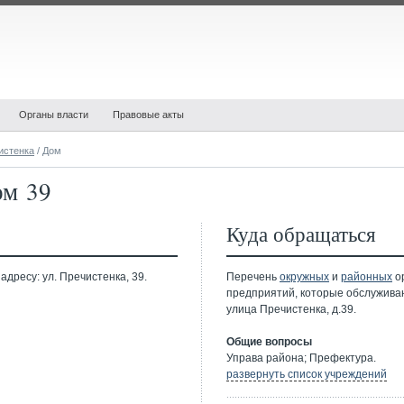
Органы власти
Правовые акты
истенка
/ Дом
ом 39
Куда обращаться
дресу: ул. Пречистенка, 39.
Перечень
окружных
и
районных
ор
предприятий, которые обслужива
улица Пречистенка, д.39.
Общие вопросы
Управа района; Префектура.
развернуть список учреждений