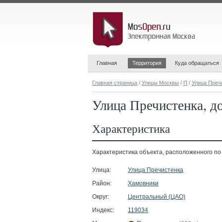
Главная
Территория
Куда обращаться
Главная страница
/
Улицы Москвы
/
П
/
Улица Преч
Улица Пречистенка, д
Характеристика
Характеристика объекта, расположенного по а
Улица:
Улица Пречистенка
Район:
Хамовники
Округ:
Центральный (ЦАО)
Индекс:
119034