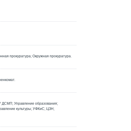
ная прокуратура; Окружная прокуратура.
оенкомат.
У ДСМП; Управление образования;
равление культуры; УФКиС; ЦЗН;