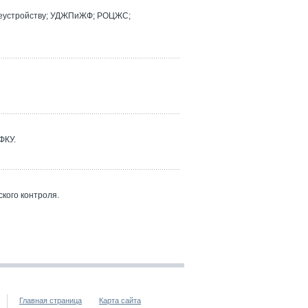
реустройству; УДЖПиЖФ; РОЦЖС;
ФКУ.
кого контроля.
Главная страница
Карта сайта