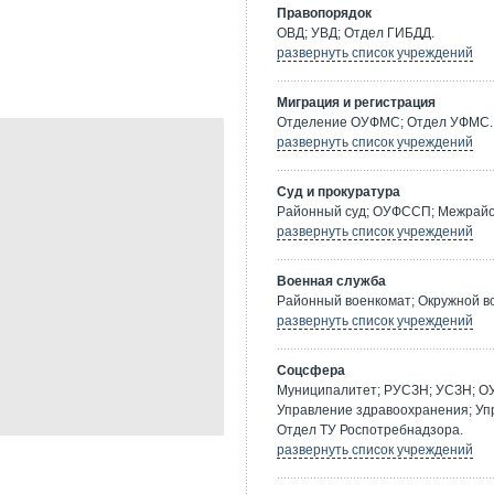
Правопорядок
ОВД; УВД; Отдел ГИБДД.
развернуть список учреждений
Миграция и регистрация
Отделение ОУФМС; Отдел УФМС.
развернуть список учреждений
Суд и прокуратура
Районный суд; ОУФССП; Межрайон
развернуть список учреждений
Военная служба
Районный военкомат; Окружной в
развернуть список учреждений
Соцсфера
Муниципалитет; РУСЗН; УСЗН; О
Управление здравоохранения; Уп
Отдел ТУ Роспотребнадзора.
развернуть список учреждений