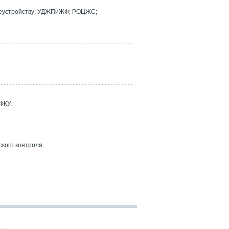
реустройству; УДЖПиЖФ; РОЦЖС;
ФКУ.
кого контроля.