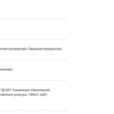
ная прокуратура; Окружная прокуратура.
оенкомат.
У ДСМП; Управление образования;
равление культуры; УФКиС; ЦЗН;