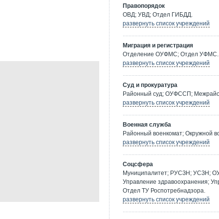
Правопорядок
ОВД; УВД; Отдел ГИБДД.
развернуть список учреждений
Миграция и регистрация
Отделение ОУФМС; Отдел УФМС.
развернуть список учреждений
Суд и прокуратура
Районный суд; ОУФССП; Межрайон
развернуть список учреждений
Военная служба
Районный военкомат; Окружной в
развернуть список учреждений
Соцсфера
Муниципалитет; РУСЗН; УСЗН; О
Управление здравоохранения; Уп
Отдел ТУ Роспотребнадзора.
развернуть список учреждений