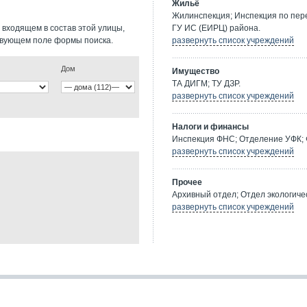
Жильё
Жилинспекция; Инспекция по пе
 входящем в состав этой улицы,
ГУ ИС (ЕИРЦ) района.
твующем поле формы поиска.
развернуть список учреждений
Дом
Имущество
ТА ДИГМ; ТУ ДЗР.
развернуть список учреждений
Налоги и финансы
Инспекция ФНС; Отделение УФК; 
развернуть список учреждений
Прочее
Архивный отдел; Отдел экологичес
развернуть список учреждений