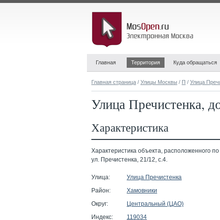
Главная
Территория
Куда обращаться
Главная страница
/
Улицы Москвы
/
П
/
Улица Преч
Улица Пречистенка, до
Характеристика
Характеристика объекта, расположенного по
ул. Пречистенка, 21/12, с.4.
Улица:
Улица Пречистенка
Район:
Хамовники
Округ:
Центральный (ЦАО)
Индекс:
119034