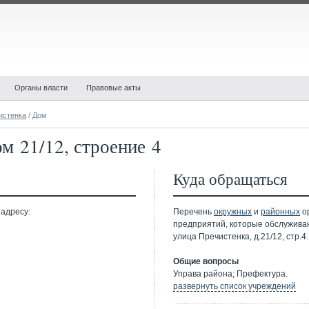
Органы власти
Правовые акты
истенка
/ Дом
м 21/12, строение 4
Куда обращаться
 адресу:
Перечень
окружных
и
районных
ор
предприятий, которые обслужива
улица Пречистенка, д.21/12, стр.4.
Общие вопросы
Управа района; Префектура.
развернуть список учреждений