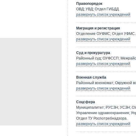
Правопорядок
ОВД; УВД; Отдел ГИБДД.
развернуть список учреждений
Миграция и регистрация
Отделение ОУФМС; Отдел УФМС.
развернуть список учреждений
Суд и прокуратура
Районный суд; ОУФССП; Межрайон
развернуть список учреждений
Военная служба
Районный военкомат; Окружной в
развернуть список учреждений
Соцсфера
Муниципалитет; РУСЗН; УСЗН; О
Управление здравоохранения; Уп
Отдел ТУ Роспотребнадзора.
развернуть список учреждений