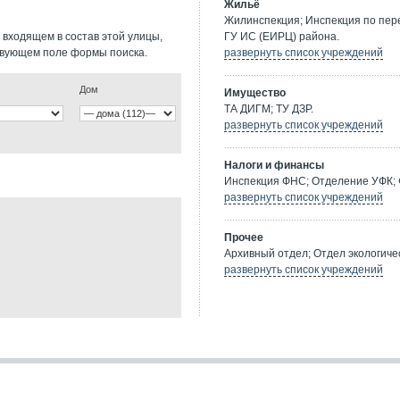
Жильё
Жилинспекция; Инспекция по пе
 входящем в состав этой улицы,
ГУ ИС (ЕИРЦ) района.
твующем поле формы поиска.
развернуть список учреждений
Дом
Имущество
ТА ДИГМ; ТУ ДЗР.
развернуть список учреждений
Налоги и финансы
Инспекция ФНС; Отделение УФК; 
развернуть список учреждений
Прочее
Архивный отдел; Отдел экологичес
развернуть список учреждений