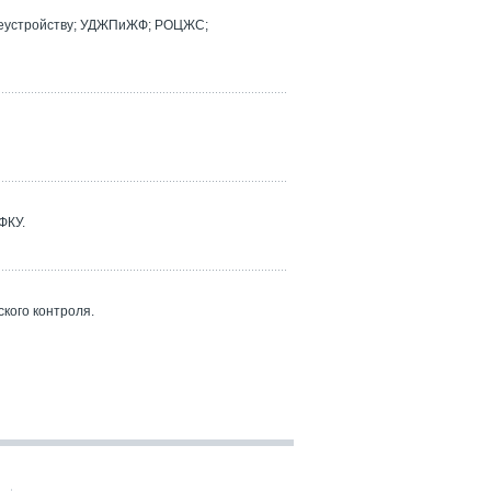
реустройству; УДЖПиЖФ; РОЦЖС;
ФКУ.
кого контроля.