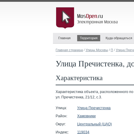
Главная
Территория
Куда обращаться
Главная страница
/
Улицы Москвы
/
П
/
Улица Преч
Улица Пречистенка, до
Характеристика
Характеристика объекта, расположенного по
ул. Пречистенка, 21/12, с.3.
Улица:
Улица Пречистенка
Район:
Хамовники
Округ:
Центральный (ЦАО)
Индекс:
119034