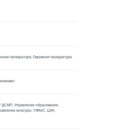
ная прокуратура; Окружная прокуратура.
оенкомат.
У ДСМП; Управление образования;
равление культуры; УФКиС; ЦЗН;