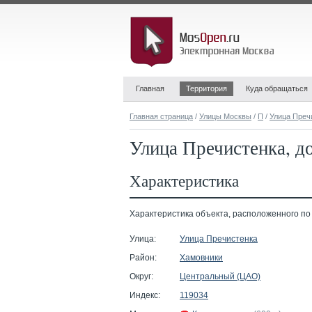
Главная
Территория
Куда обращаться
Главная страница
/
Улицы Москвы
/
П
/
Улица Преч
Улица Пречистенка, до
Характеристика
Характеристика объекта, расположенного по а
Улица:
Улица Пречистенка
Район:
Хамовники
Округ:
Центральный (ЦАО)
Индекс:
119034