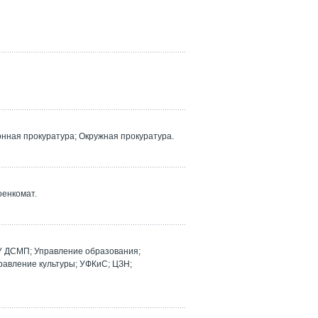
ная прокуратура; Окружная прокуратура.
оенкомат.
У ДСМП; Управление образования;
равление культуры; УФКиС; ЦЗН;