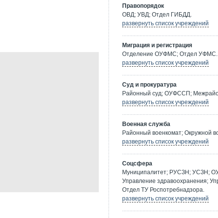
Правопорядок
ОВД; УВД; Отдел ГИБДД.
развернуть список учреждений
Миграция и регистрация
Отделение ОУФМС; Отдел УФМС.
развернуть список учреждений
Суд и прокуратура
Районный суд; ОУФССП; Межрайон
развернуть список учреждений
Военная служба
Районный военкомат; Окружной в
развернуть список учреждений
Соцсфера
Муниципалитет; РУСЗН; УСЗН; О
Управление здравоохранения; Уп
Отдел ТУ Роспотребнадзора.
развернуть список учреждений