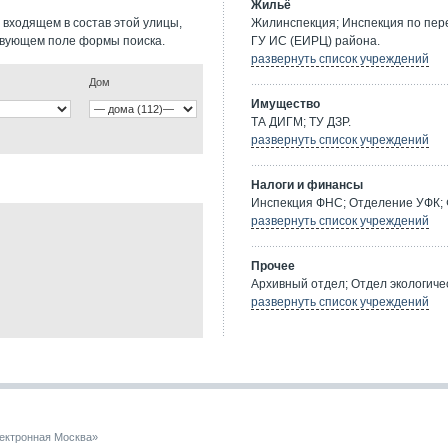
Жильё
 входящем в состав этой улицы,
Жилинспекция; Инспекция по пе
твующем поле формы поиска.
ГУ ИС (ЕИРЦ) района.
развернуть список учреждений
Дом
Имущество
ТА ДИГМ; ТУ ДЗР.
развернуть список учреждений
Налоги и финансы
Инспекция ФНС; Отделение УФК; 
развернуть список учреждений
Прочее
Архивный отдел; Отдел экологичес
развернуть список учреждений
ектронная Москва»