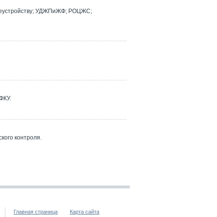
реустройству; УДЖПиЖФ; РОЦЖС;
ФКУ.
кого контроля.
Главная страница
Карта сайта