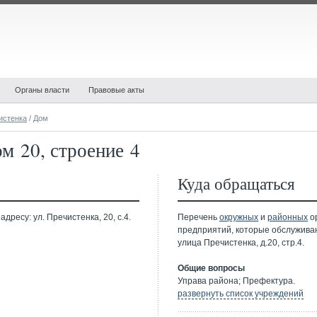
Органы власти
Правовые акты
истенка
/ Дом
м 20, строение 4
Куда обращаться
дресу: ул. Пречистенка, 20, с.4.
Перечень
окружных
и
районных
ор
предприятий, которые обслужива
улица Пречистенка, д.20, стр.4.
Общие вопросы
Управа района; Префектура.
развернуть список учреждений